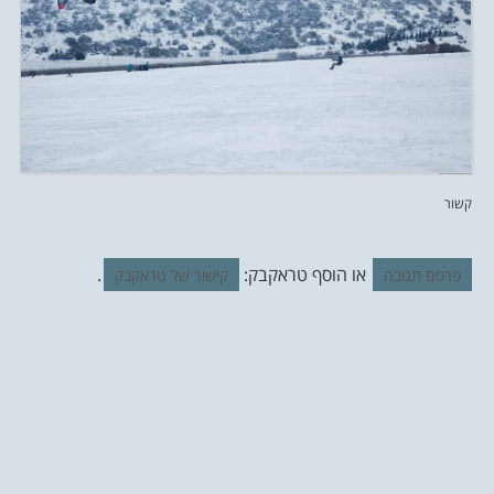
קשור
או הוסף טראקבק:
.
פרסם תגובה
קישור של טראקבק