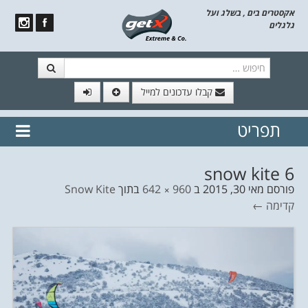
אקסטרים בים , בשלג ועל
גלגלים
חיפוש
קבלו עדכונים למייל
תפריט
// הצטרף לרשימת תפוצה!
נשמח
דלג לתוכן
לשלוח לך עדכונים חמים מהאתר
snow kite 6
פורסם
מאי 30, 2015
ב
960 × 642
בתוך
Snow Kite
קדימה ←