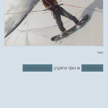
קשור
או הוסף טראקבק:
.
פרסם תגובה
קישור של טראקבק