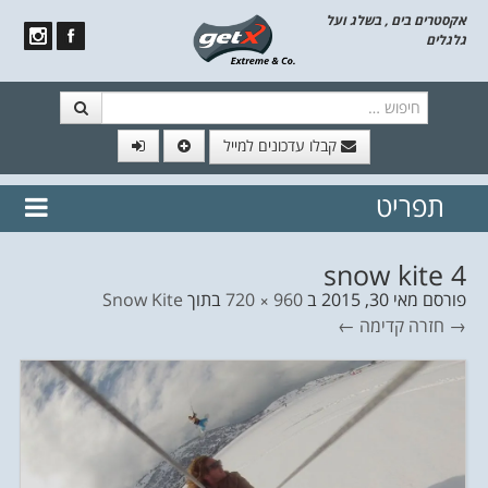
אקסטרים בים , בשלג ועל
גלגלים
חיפוש
קבלו עדכונים למייל
תפריט
// הצטרף לרשימת תפוצה!
נשמח
דלג לתוכן
לשלוח לך עדכונים חמים מהאתר
snow kite 4
פורסם
מאי 30, 2015
ב
960 × 720
בתוך
Snow Kite
→ חזרה
קדימה ←