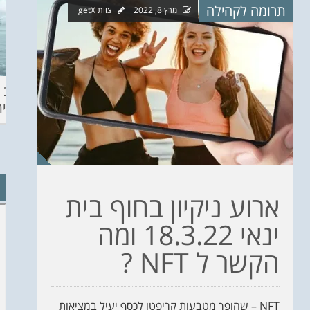
תרומה לקהילה
מרץ 8, 2022
צוות getX
ההכנות – EILAT
KITESURF
מצב ה
ECO SUP TOU
ASHDOD 2019
תחזית 
WINTER
CHALLENGE
ארוע ניקיון בחוף בית
ינאי 18.3.22 ומה
הקשר ל NFT ?
NFT – שהופך מטבעות קריפטו לכסף יעיל במציאות