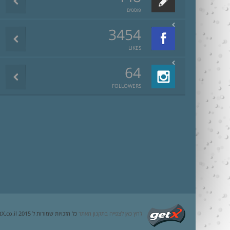
פוסטים
3454
LIKES
64
FOLLOWERS
לחץ כאן לצפייה בתקנון האתר
כל הזכויות שמורות ל getX.co.il 2015