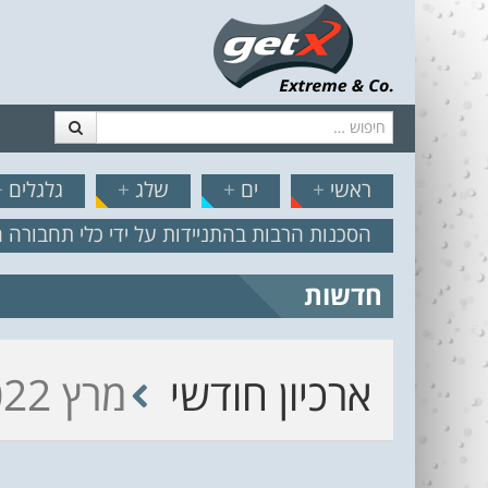
חיפוש
דלג לתוכן
תפריט
// הצט
ראשי
+
ים
+
שלג
+
גלגלים
+
הסכנות הרבות בהתניידות על ידי כלי תחבורה 
חדשות
מצב הים והרוח – תחזית גלים 2.18
ארכיון חודשי
מרץ 2022