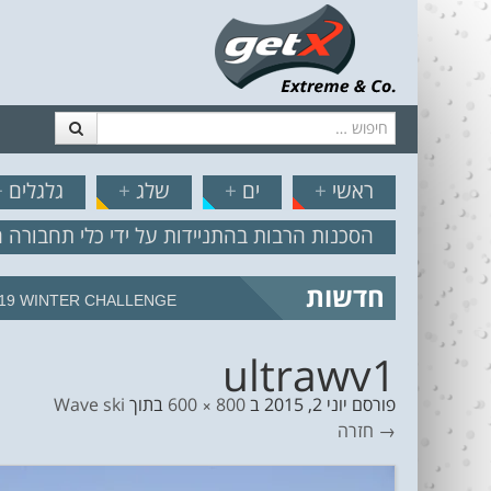
חיפוש
דלג לתוכן
תפריט
// הצט
ראשי
+
ים
+
שלג
+
גלגלים
+
הסכנות הרבות בהתניידות על ידי כלי תחבורה 
חדשות
מצב הים והרוח – תחזית גלים 2.18
ultrawv1
פורסם
יוני 2, 2015
ב
800 × 600
בתוך
Wave ski
→ חזרה