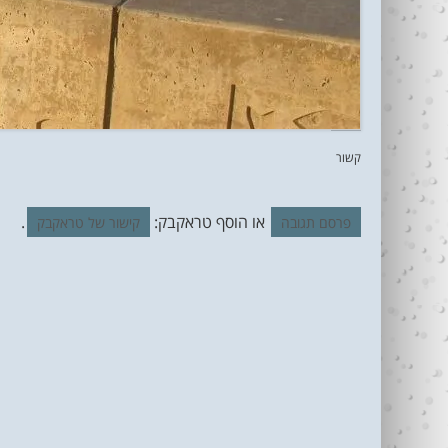
קשור
או הוסף טראקבק:
.
פרסם תגובה
קישור של טראקבק