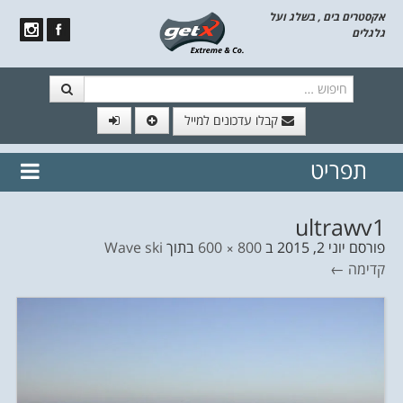
אקסטרים בים , בשלג ועל
גלגלים
חיפוש
קבלו עדכונים למייל
תפריט
// הצטרף לרשימת תפוצה!
נשמח
דלג לתוכן
לשלוח לך עדכונים חמים מהאתר
ultrawv1
פורסם
יוני 2, 2015
ב
800 × 600
בתוך
Wave ski
קדימה ←