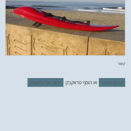
קשור
או הוסף טראקבק:
.
פרסם תגובה
קישור של טראקבק