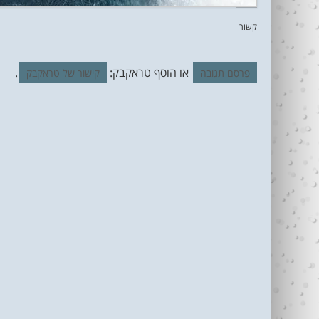
קשור
או הוסף טראקבק:
.
פרסם תגובה
קישור של טראקבק