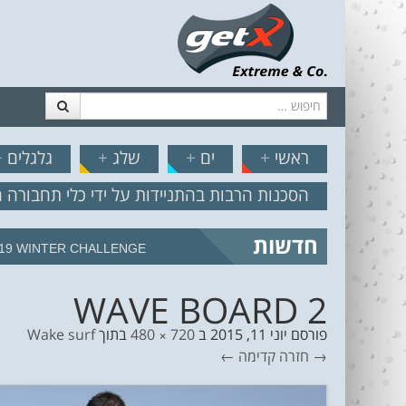
חיפוש
דלג לתוכן
תפריט
// הצט
ראשי
+
ים
+
שלג
+
גלגלים
+
הסכנות הרבות בהתניידות על ידי כלי תחבורה 
חדשות
מצב הים והרוח – תחזית גלים 2.18
WAVE BOARD 2
פורסם
יוני 11, 2015
ב
720 × 480
בתוך
Wake surf
→ חזרה
קדימה ←