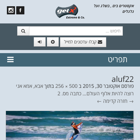
אקסטרים בים , בשלג ועל
גלגלים
חיפוש
קבלו עדכונים למייל
תפריט
// הצטרף לרשימת תפוצה!
נשמח
דלג לתוכן
לשלוח לך עדכונים חמים מהאתר
aluf22
פורסם
אוקטובר 30, 2015
ב
500 × 256
בתוך
אבא, אמא אני
רוצה להיות אלוף העולם… כתבה מס. 2
→ חזרה
קדימה ←