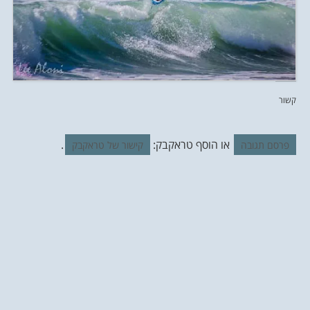
קשור
או הוסף טראקבק:
.
פרסם תגובה
קישור של טראקבק