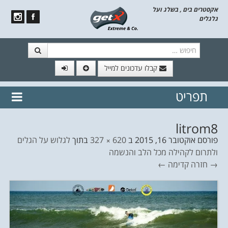
אקסטרים בים , בשלג ועל
גלגלים
חיפוש
קבלו עדכונים למייל
תפריט
// הצטרף לרשימת תפוצה!
נשמח
דלג לתוכן
לשלוח לך עדכונים חמים מהאתר
litrom8
פורסם
אוקטובר 16, 2015
ב
620 × 327
בתוך
לגלוש על הגלים
ולתרום לקהילה מכל הלב והנשמה
→ חזרה
קדימה ←