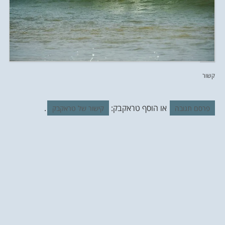
קשור
או הוסף טראקבק:
.
פרסם תגובה
קישור של טראקבק