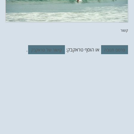
קשור
או הוסף טראקבק:
.
פרסם תגובה
קישור של טראקבק