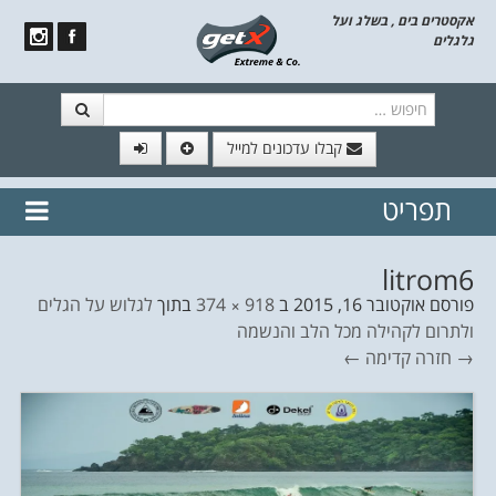
אקסטרים בים , בשלג ועל
גלגלים
חיפוש
קבלו עדכונים למייל
תפריט
// הצטרף לרשימת תפוצה!
נשמח
דלג לתוכן
לשלוח לך עדכונים חמים מהאתר
litrom6
פורסם
אוקטובר 16, 2015
ב
918 × 374
בתוך
לגלוש על הגלים
ולתרום לקהילה מכל הלב והנשמה
→ חזרה
קדימה ←