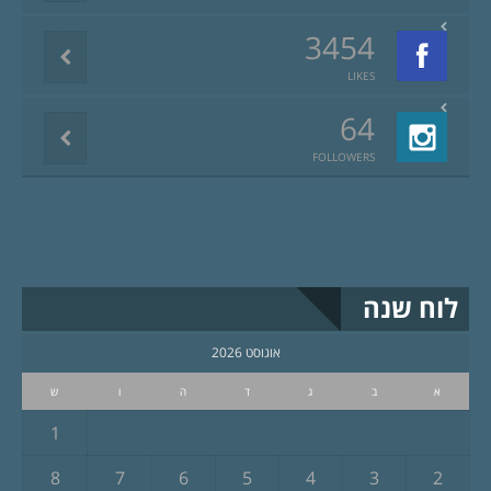
3454
LIKES
64
FOLLOWERS
לוח שנה
אוגוסט 2026
א
ב
ג
ד
ה
ו
ש
1
8
7
6
5
4
3
2