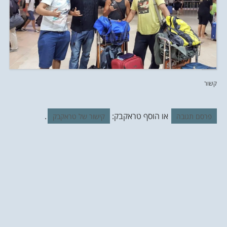
קשור
או הוסף טראקבק:
.
פרסם תגובה
קישור של טראקבק