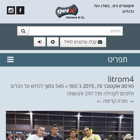
אקסטרים בים , בשלג ועל
גלגלים
חיפוש
קבלו עדכונים למייל
תפריט
// הצטרף לרשימת תפוצה!
נשמח
דלג לתוכן
לשלוח לך עדכונים חמים מהאתר
litrom4
פורסם
אוקטובר 16, 2015
ב
960 × 540
בתוך
לגלוש על הגלים
ולתרום לקהילה מכל הלב והנשמה
→ חזרה
קדימה ←