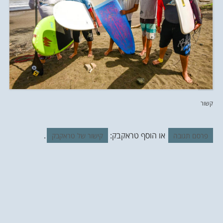
קשור
או הוסף טראקבק:
.
פרסם תגובה
קישור של טראקבק