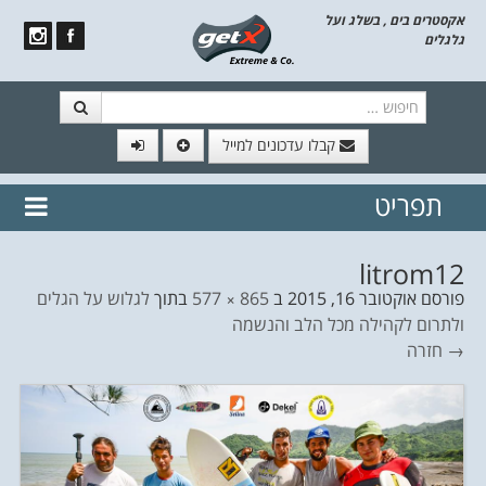
אקסטרים בים , בשלג ועל
גלגלים
חיפוש
קבלו עדכונים למייל
תפריט
// הצטרף לרשימת תפוצה!
נשמח
דלג לתוכן
לשלוח לך עדכונים חמים מהאתר
litrom12
פורסם
אוקטובר 16, 2015
ב
865 × 577
בתוך
לגלוש על הגלים
ולתרום לקהילה מכל הלב והנשמה
→ חזרה