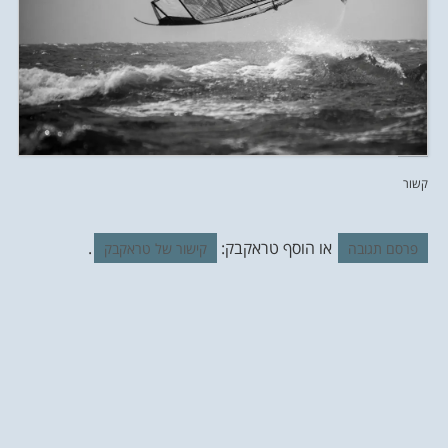
קשור
או הוסף טראקבק:
.
פרסם תגובה
קישור של טראקבק