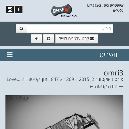
אקסטרים בים , בשלג ועל
גלגלים
חיפוש
קבלו עדכונים למייל
תפריט
// הצטרף לרשימת תפוצה!
נשמח
דלג לתוכן
לשלוח לך עדכונים חמים מהאתר
omri3
פורסם
אוקטובר 2, 2015
ב
1269 × 847
בתוך
קליפורניה …Love
→ חזרה
קדימה ←