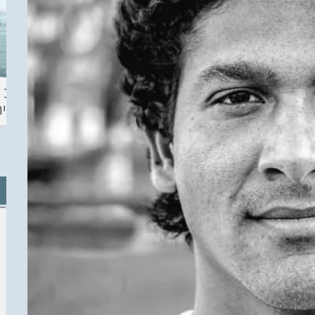
ההכנות – EILAT
KITESURF
מצב ה
ECO SUP TOU
ASHDOD 2019
תחזית 
WINTER
CHALLENGE