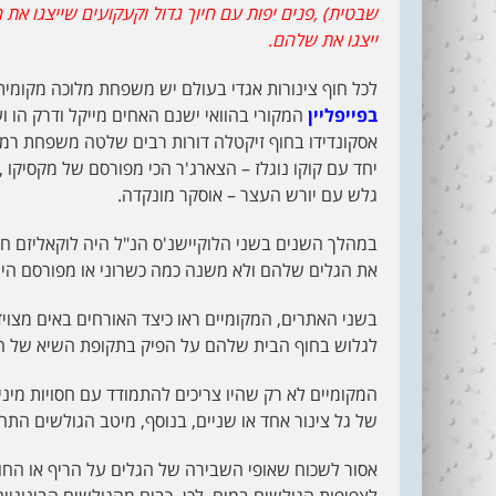
שבטית) ,פנים יפות עם חיוך גדול וקעקועים שייצגו את ה
ייצגו את שלהם.
לכל חוף צינורות אגדי בעולם יש משפחת מלוכה מקומית
בפייפליין
המקורי בהוואי ישנם האחים מייקל ודרק הו וע
אסקונדידו בחוף זיקטלה דורות רבים שלטה משפחת רמי
יחד עם קוקו נוגלז – הצארג'ר הכי מפורסם של מקסיקו 
גלש עם יורש העצר – אוסקר מונקדה.
במהלך השנים בשני הלוקיישנ'ס הנ"ל היה לוקאליזם 
את הגלים שלהם ולא משנה כמה כשרוני או מפורסם היה
בשני האתרים, המקומיים ראו כיצד האורחים באים מצוי
לגלוש בחוף הבית שלהם על הפיק בתקופת השיא של ה
המקומיים לא רק שהיו צריכים להתמודד עם חסויות מיני
של גל צינור אחד או שניים, בנוסף, מיטב הגולשים התח
אסור לשכוח שאופי השבירה של הגלים על הריף או החו
לצפיפות הגולשים במים. לכן, רבים מהגולשים הבינוניים