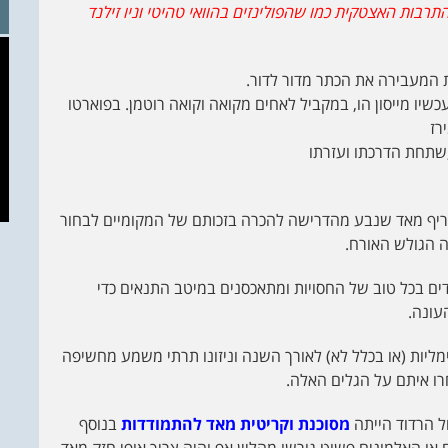
תרבות האצטקית כמו שהפולינזים בהוואי טהיטי וניו זילנד
 המעבירה את הכתר מדור לדור.
כשיו מייסון הו, במקביל לאחים מקואה וקואה רוטמן. בפוארטו
רז
,שתחת הדרכתו ועזרתו
חריף מאד שנבע מהדרישה להכרה בזכותם של המקומיים לבחור
 הגולש האורח.
דים בכל טוב של החסויות ומתאכסנים במיטב התנאים כדי
עונה.
מליות (או בכלל לא) לאורך השנה וניזונו תרתי משמע מחשיפה
רו איתם על הגלים האלה.
ל הרדוד הייתה
מסוכנת וקריטית מאד להתמודדות
בנוסף
 או האלמונים פשוט גורשו מהליין אפ והיה צריך אופי חזק מאד