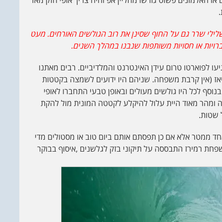
שלילי שרר גם על החוף שסינן את רוב הגולשים האורחים. מעט
רויות או חסויות משותפות שנבנו במהלך השנים.
2000, הרבה ישראלים הגיעו לפוארטו טרום עידן האינטרנט והמלדיביים. רבים מאתנו
 דיאז (אין קרבת משפחה. שניהם היו ידועים לשמצה בקטטות
נוסף לכל היו גולשים מעולים ובאופן טבעי התחברו לאופי
ה ומהר מאוד היית עלול להיקלע לקטטה המונית מול להקת
 שטות.
חד ממטר אלא אם כן תפסתם אותם ביום טוב או מסטולים מדי
פחת רמירז התבססה על תיקוני בזק לגלשנים ,איסוף בבוקר