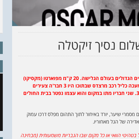
לום נסיך זיקטלה
ביום ראשון האחרון, מקסיקו איבדה את אחד הכוכבים הגדולים בעולם הגלישה. 20 ק"מ מפוארטו (מקסיקו)
בכביש ראשי התנגשה חזיתית משאית לאור היום ומעכה כליל רכב מרצדס שבתוכו היו 3 חבר'ה צעירים
ביניהם נסיך החוף זיקטלה – אוסקר מונקדה בן ה 34. שני חבריו מתו במקום והוא עצמו נפטר בבית החולים
מסמרי שיער, יורד באיחור לתוך התהום מפלס דרכו עמוק
אדירה של הגל מאחוריו.
בטהיטי הוואי או כל מקום שבו הגבריות משמעותית (מבחינה