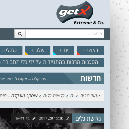
חיפוש
דלג לתוכן
תפריט
// הצט
ראשי
+
ים
+
שלג
+
גלגלים
+
הסכנות הרבות בהתניידות על ידי כלי תחבורה 
חדשות
עדי קלנג – מקום 3 באליפות העולם
עמוד הבית
ים
גלישת גלים
אוסקר מונקדה – היה
גלישת גלים
נובמבר 28, 2017
עידו דר-אל