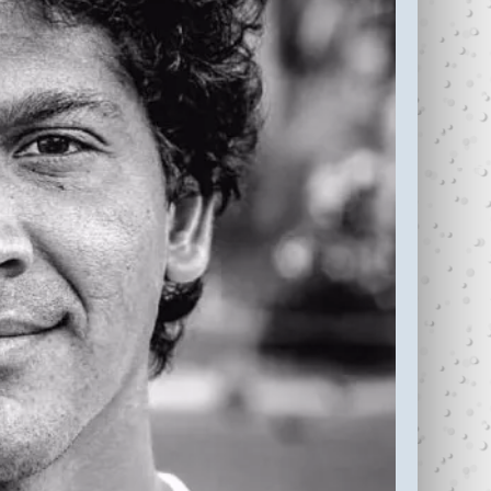
עדי כהן ז"ל (1987-
בין נתניה לחיפה
2006)
עוצרי�...
R