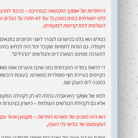
הייחודיות של אוסקר התבטאה בגודוייבס – בניגוד לפרצו
כלפי האורחים במים כמובן כל עוד לא חתרו על הגלים של
העולמית לתת קדימות למקומיים.
כגולש הוא בלט בכישרונו לצנרר לשני הכיוונים בתנאי
זיקטלה. גם הודות לחסויות שקיבל יכול היה לגלוש במיט
להערכה ממיטב הצארג'רים והגולשים "הרגילים".
די לראות במדיה החברתית כמה אהבו והעריכו אותו מאד.
הקיימים בעיירת חוף פופולרית כפוארטו. בעונות היבשו
כהכנה לים הענק שם.
לכתו של אוסקר היא אבדה גדולה לא רק לקהילה המקומ
אלא גם לקהילת הגולשים העולמית – כישרון בצינורות 
הוא היה הפנים של פוארטו החדשה – מקצוען אהוד עם 
המצומצם של גולשי גלי הענק.
אמנם יש דור צעיר של צארג'רים ואפילו מקסיקני שזכה