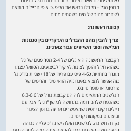
לא תצליחו להישאר בצינור מרוב מהירות ובגלל בריחה
מדופן הגל – תקבלו בראש את הליפ ,כי אופי הריילים מותאם
לשחרור מהיר של מים בשטחים מתים.
קבוצה ראשונה:
צריך להבין מהם ההבדלים העיקריים בין סגנונות
הגלישה וסוגי השייפים עבור צארגינג
הקבוצה הראשונה היא גלים של 2-4 מטר פנים של גל
כשהוא חלול והופך לצינור,לא קיר לביצועים. הסוואל עצמו
מוגדר בתחזיות כ4-6 פיט עם פריוד של 18+שניות בד"כ גל
כזה אפשר למצוא באינדונזיה הוואי פיג'י והריפים של
פורטוגל או סופר טיובס.
הגלשנים המתאימים לזה הם קבוצת גודל של 6.3-6.6
כשהנפח שלהם דומה בתחושה לגלשן "רגיל" אבל עם
ריילים דקים יחסית שמאפשרים אחיזה בדופן הצינור
וביצועים במקומות קריטיים.
נקודה חשובה. לגלשנים האלה יש בד"כ עלייה גבוהה
ברוקר משני הצדדים בכדי להתאים את הירידה לתוך הדרופ