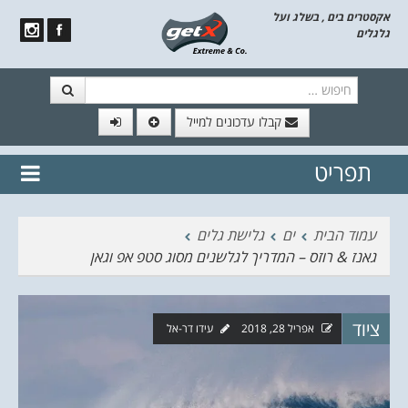
אקסטרים בים , בשלג ועל
גלגלים
חיפוש
קבלו עדכונים למייל
תפריט
// הצטרף לרשימת תפוצה!
נשמח
דלג לתוכן
לשלוח לך עדכונים חמים מהאתר
עמוד הבית
ים
גלישת גלים
גאנז & רוזס – המדריך לגלשנים מסוג סטפ אפ וגאן
ציוד
אפריל 28, 2018
עידו דר-אל