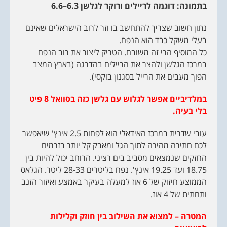
בתמונה: דוגמה לריילים ורוקר לגלשן 6.3
–
6.6
נתון חשוב שצריך להתחשב בו וזר לרוב הישראלים שאינם
בעלי משקל כבד הוא הנפח.
כל המוסיף הרי זה משובח. הטריק ליצור את רוב הנפח
במרכז הגלשן ולהצר את הריילים בהדרגה (בארץ המצב
הפוך מעבים את הרייל בסגנון בוקסי).
במלדיביים אפשר לגלוש עם גלשן כזה בסוואל 8 פיט
בלי בעיה.
עובי שדרית במרכז האידאלי הוא לפחות 2.5 אינץ' שיאפשר
לכם חתירה מהירה לתוך הגל ומאבק קל יותר בזרמים
החזקים שנמצאים מסביב בים רציני. הרוחב יכול להיות בין
18.75 ועד 19.25 אינץ'. נפח בליטרים 28-33 ליטר. הגלאס
הממוצע חיזוק של 6 אוז למעלה בעיקר באמצע ואיזור הזנב
ותחתית של 4 אוז.
המטרה – למצוא את השילוב בין חוזק וקלילות