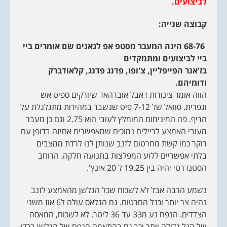
לביצועים.
קבוצה שנייה:
68-76 הינה המעבר מסטפ אפ לגאנים שם אומרים ביי
ביי לביצועים ומתמקדים
בז'אנר הפייפליין, צ'ופו, פדנג פדנג, קלאודברק
ודומיהם.
הווה אומר צינורות דאבל אוברהאד שיורקים ספיט אש
וגפרית. סוואל של 7-12 פיט שנשבר במהירות מתגלגלת על
הריף. פה המינימום המומלץ לעובי הוא 2.75 וגם כן מעבר
מעובי האמצע לריילים נמוכים שמאפשרים אחיזה בדופן עם
רוקר כמו קשת מחרטום לזנב שנותן לנו לרדת ממצבים
בלתי אפשריים ללוע המפלצות בתנועה חלקה. הרוחב
הסטנדרטי יהיה בין 19.25 ל 20 אינץ'.
נשמע הרבה אבל לא לשכוח שכל הגלשן מהאמצע לזנב
נהיה צר יותר וכנל החרטום. גם הגלאס עולה ל6 אוז משני
הצדדים. הנפח נע מ33 עד 36 ליטר. לא לשכוח, המאסה
של הגל גדולה יותר וכך גם בהתאמה הנפח של הגלשן בכדי