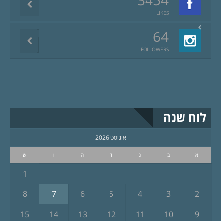
LIKES
64
FOLLOWERS
לוח שנה
אוגוסט 2026
א
ב
ג
ד
ה
ו
ש
1
8
7
6
5
4
3
2
15
14
13
12
11
10
9