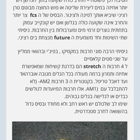
הסיבה לכך פשוטה – החרב כולה שקועה בתוך הגלשן ויש
יותר אחיזה במים ליצירת שליטה או פוש החוצה מבוטם טרן
רציני שיביא אותך לפינה ולצינור. הבסיס של ה
fcs
צר יותר
והחרב אינה שקועה כולה בגלשן ואם יש קונקייב עמוק
בתחתית נוצרים זרמי מים ומערבולות בין החרבות. ניסיתי
שתי השיטות וחד משמעית ה
future
מנצחת בים רציני.
ניסיתי הרבה סוגי חרבות במקסיקו , בפיג'י ובהוואי ממליץ
על שני סטים קלאסיים
ל 4 חרבות ה
stretch
הם בדרגת קשיחות שמאפשרת
אחיזה ותמרון ברמה מעולה בכל הגלים מגובה אוברהאד
ועד דאבל טריפל. בקטגורית ה 3 חרבות AM2- (לא
להתבלבל עם (AM1. אלו חרבות המיועדות לגולשים
כבדים או לגלישה בגלים גבוהים.
שימו לב שלכולם יש ראש רחב ולא מחודד ובסיס גדול
בהשוואה לחרב סטנדרטית.