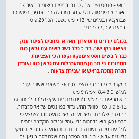
הוואי – סנסט ואימיאה , כמו כן בריפים חיצוניים באירופה
נזארה שבפורטוגל וגלי עומק כמו בלה-בר בצרפת. בפוארטו
שבמקסיקו בגלים של 12+ פיט כשפני הגל 20 פיט
ובמאבריקס, קליפורניה.
בכולם יורדים דרופ ארוך מאד או מחכים לצינור ענק
ויציאה בקו ישר. בד"כ כלל כשגולשים עם גלשן כזה
כבר לובשים ווסט אימפקט וקסדה כי הפציעות
החמורות ביותר הן מהתערבלות עם גלשן כזה ואובדן
הכרה ממכה בראש או שבירת צלעות
.
במקרה שלי בחרתי להציג לכם 76 מאסיבי ששווה ערך
לגלשן 8.4-8.6 ואפילו 9 פיט.
הוא מתאים גם לצ'ארג'רים מבוגרים שקשה להם לחתור על
8-12 פיט כמו סוואל ממש גדול בפוינטים של אל סלבדור.
החרטום שלו רחב מאד ועבה מאד כמעט כמו האמצע כי
הדגש כאן הוא בלתפוס גלי עומק וכניסה מוקדמת יחסית
לגל. עוד סיבה חשובה ברוב חברות התעופה מגבילים תיקי
גלשנים עד 7.6 פיט וזה הפתרון המושלם לסחוב גאן עם