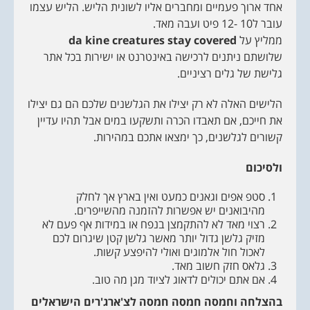
אחד ארוך פעמיים ומחברים אליו לשונית הליש. הליש עצמו
עובר ל10 -12 פיט ועבה מאד.
ממליץ על
da kine creatures stay covered
שלושתם ניתנים לרכישה באינטרנט או ישירות בכל אתר
גלישת של גלים רציניים.
הלישים האלה לא רק יצילו את הגלשנים שלכם הם גם יצילו
את חייכם, אם תאבדו הכרה ותשקעו במים אבל תהיו עדיין
קשורים לגלשנים, כך ימצאו אתכם במהירות.
ולסיכום
סטפ אפים וגאנים כמעט ואין בארץ אך לחלק
מהיבואנים יש אפשרות להזמנה מהשייפרים.
רצוי מאד לא להתקמצן בנפח או במידות אף פעם לא
מזיק גלשן גדול יותר מאשר גלשן קטן שיגרום לכם
לאכול חול אלמוגים ואולי להיפצע קשות.
גלאס חזק חשוב מאד.
אם אתם יכולים לדאוג לציוד מגן מה טוב.
בהצלחה וחמסה חמסה חמסה לצ'ארג'רים הישראלים