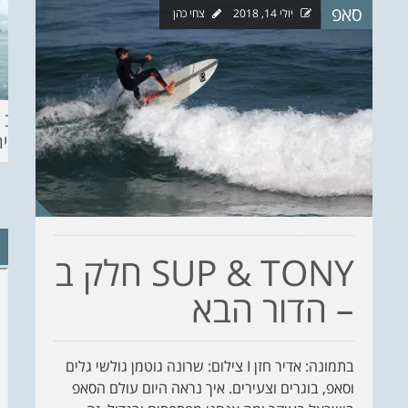
סאפ
יולי 14, 2018
צחי כהן
ההכנות – EILAT
KITESURF
מצב ה
ECO SUP TOU
ASHDOD 2019
תחזית 
WINTER
CHALLENGE
SUP & TONY חלק ב
– הדור הבא
בתמונה: אדיר חזן I צילום: שרונה גוטמן גולשי גלים
וסאפ, בוגרים וצעירים. איך נראה היום עולם הסאפ