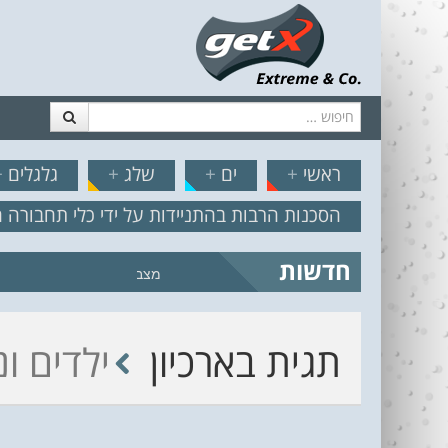
חיפוש
דלג לתוכן
תפריט
// הצט
ראשי
+
ים
+
שלג
+
גלגלים
+
הסכנות הרבות בהתניידות על ידי כלי תחבורה 
חדשות
מצב הים והרוח – תחזית גלים 2.18
תגית בארכיון
ילדים ונ