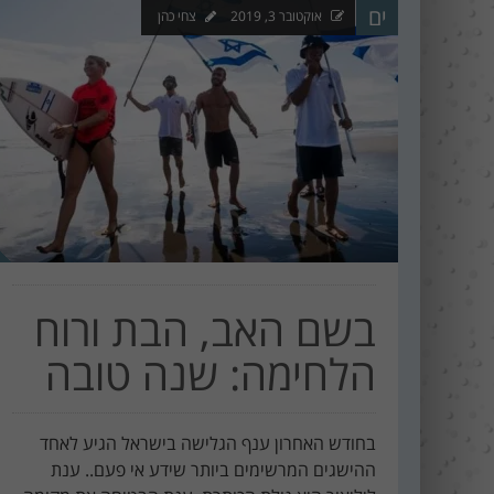
ים
אוקטובר 3, 2019
צחי כהן
בין נתניה לחיפה
ההכנות – EILAT
F
עוצרי...
ECO SUP TOUR
9
R
E
בשם האב, הבת ורוח
הלחימה: שנה טובה
בחודש האחרון ענף הגלישה בישראל הגיע לאחד
ההישגים המרשימים ביותר שידע אי פעם.. ענת