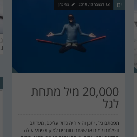
ים
דצמבר 13, 2019
צחי כהן
KITESUR
מצב הים והרוח –
הכי ג
ASHDOD 201
תחזית ...
לגלו..
WINTE
CHALLENG
20,000 מיל מתחת
לגל
תפסתם גל , יתכן והוא היה גדול עליכם, מעדתם
ונפלתם למים או שאתם חותרים לפיק ולפתע עולה