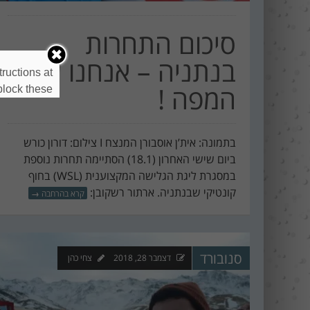
סיכום התחרות
בנתניה – אנחנו על
ructions at
המפה !
lock these.
בתמונה: אית’ן אוסבורן המנצח I צילום: דורון כורש
ביום שישי האחרון (18.1) הסתיימה תחרות נוספת
במסגרת ליגת הגלישה המקצוענית (WSL) בחוף
קונטיקי שבנתניה. ארתור רשקובן:
קרא בהרחבה
→
סנובורד
דצמבר 28, 2018
צחי כהן