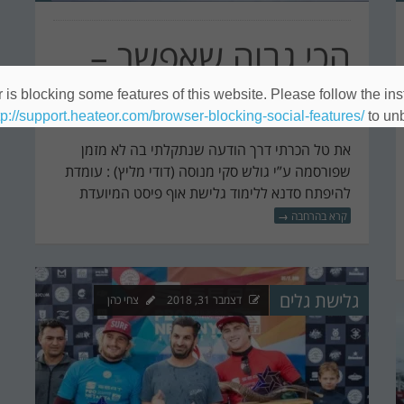
הכי גבוה שאפשר –
לגלוש מחוץ לפיסט
is blocking some features of this website. Please follow the inst
tp://support.heateor.com/browser-blocking-social-features/
to unb
את טל הכרתי דרך הודעה שנתקלתי בה לא מזמן
שפורסמה ע”י גולש סקי מנוסה (דודי מליץ) : עומדת
להיפתח סדנא ללימוד גלישת אוף פיסט המיועדת
קרא בהרחבה
→
גלישת גלים
דצמבר 31, 2018
צחי כהן