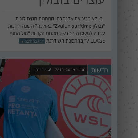
מי לא מכיר את אבנר כהן מהחנות המיתולוגית
“זבולון Zvulun surftime” באולגה? השנה החנות
עברה למשכנה החדש במתחם הקניות “מול החוף
VILLAGE” במתכונת משודרגת
קרא בהרחבה
→
חדשות
ינואר 24, 2019
צחי כהן