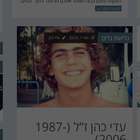
התקפה (סט) גבוה ושותל אתכם פנימה לתוך המים.
קרא בהרחבה
→
גלישת גלים
מאי 7, 2019
צחי כהן
עדי כהן ז”ל (1987-
2006)