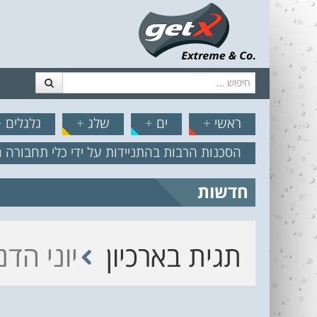
חיפוש
דלג לתוכן
תפריט
// הצט
ראשי
+
ים
+
שלג
+
גלגלים
+
הסכנות הרבות בהתניידות על ידי כלי תחבורה 
חדשות
מצב הים והרוח – תחזית גלים 2.18
תגית בארכיון
יוני הדנ