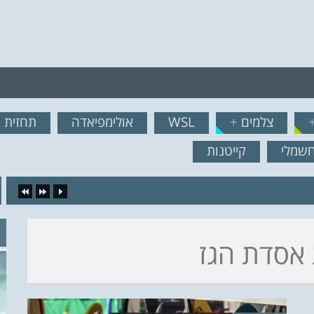
רף לרשימת תפוצה!
צלמים
+
WSL
אולימפיאדה
תחזית ג
נשמח לשלוח לך עדכונים ח
חשמלי
קייטנות
16.
אסדת הגז