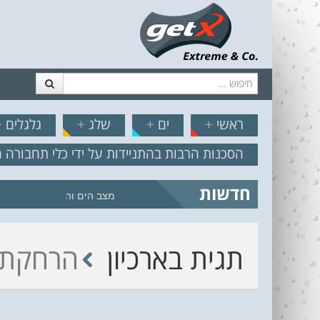
חיפוש
דלג לתוכן
תפריט
// הצט
ראשי
+
ים
+
שלג
+
גלגלים
+
הסכנות הרבות בהתניידות על ידי כלי תחבורה 
חדשות
מצב הים והרוח – תחזית גלים 2.18
תגית בארכיון
הרחקת 