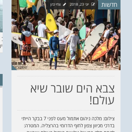
חדשות
יוני 23, 2018
צחי כהן
ההכנות – EILAT
KITESURF
מצב ה
ECO SUP TOU
ASHDOD 2019
תחזית 
WINTER
CHALLENGE
צבא הים שובר שיא
עולם!
צילום: מלכה ניהום אתמול מעט לפני 7 בבקר הייתי
בדרכי מכיוון צפון לחוף הדרומי בהרצליה. המטרה: