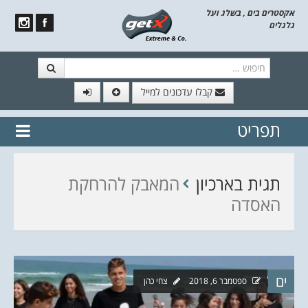
אקסטרים בים , בשלג ועל
גלגלים
חיפוש
קבלו עדכונים למייל
תפריט
// הצטרף לרשימת תפוצה!
נשמח
דלג לתוכן
לשלוח לך עדכונים חמים מהאתר
תגית בארכיון
המאבק להרחקת
האסדה
ים
ספטמבר 6, 2018
צחי כהן