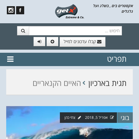
אקסטרים בים , בשלג ועל
גלגלים
חיפוש
קבלו עדכונים למייל
תפריט
// הצטרף לרשימת תפוצה!
נשמח
דלג לתוכן
לשלוח לך עדכונים חמים מהאתר
תגית בארכיון
האיים הקנאריים
בוגי
אפריל 5, 2018
צחי כהן