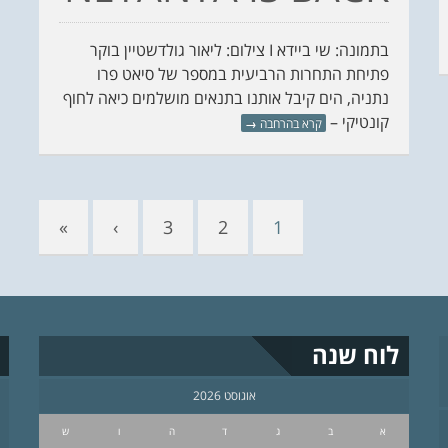
בתמונה: שי ביידא I צילום: ליאור גולדשטיין בוקר
פתיחת התחרות הרביעית במספר של סיאט פרו
נתניה, הים קיבל אותנו בתנאים מושלמים כיאה לחוף
קונטיקי –
קרא בהרחבה
→
»
›
3
2
1
לוח שנה
אוגוסט 2026
א
ב
ג
ד
ה
ו
ש