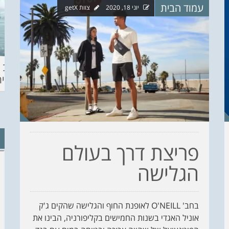
עמוד הבית
יוני 18, 2020
צוות getX
ההכנות – EILAT
KITESURF
מצב ה
ECO SUP TOU
ASHDOD 2019
תחזית 
WINTER
CHALLENGE
פריצת דרך בעולם
הגלישה
בחב' O'NEILL לאופנת החוף והגלישה שהקים ג'ק
אוניל האגדי בשנות החמישים בקליפורניה, הבינו את