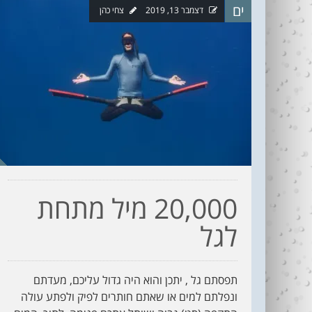
ים
דצמבר 13, 2019
צחי כהן
עדי כהן ז"ל (1987-
בין נתניה לחיפה
2006)
עוצרי�...
R
20,000 מיל מתחת
לגל
תפסתם גל , יתכן והוא היה גדול עליכם, מעדתם
ונפלתם למים או שאתם חותרים לפיק ולפתע עולה