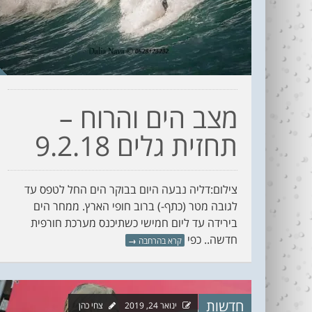
מצב הים והרוח –
תחזית גלים 9.2.18
צילום:דליה נבעה היום בבוקר הים החל לטפס עד
לגובה מטר (כתף-) ברוב חופי הארץ. ממחר הים
בירידה עד ליום חמישי כשתיכנס מערכת חורפית
חדשה.. כפי
קרא בהרחבה
→
חדשות
ינואר 24, 2019
צחי כהן