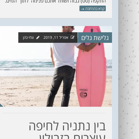
התקפה (סט) גבוה ושותל אתכם פנימה לתוך המים.
קרא בהרחבה
→
גלישת גלים
אפריל 11, 2019
צחי כהן
בין נתניה לחיפה
עוצרים בזבולון