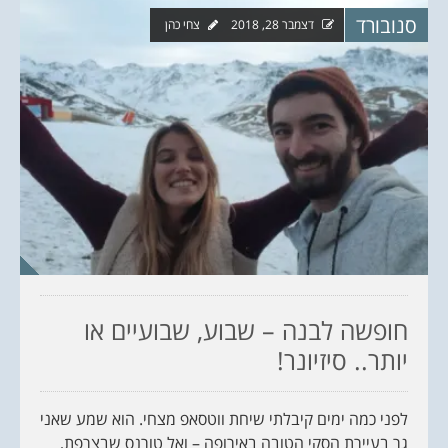
סנובורד
דצמבר 28, 2018
צחי כהן
חופשה לבנה – שבוע, שבועיים או
יותר.. סיזיונר!
לפני כמה ימים קיבלתי שיחת ווטסאפ מצחי. הוא שמע שאני
גר בעיירת הסקי הטובה באירופה – ואל טורנס שבצרפת,