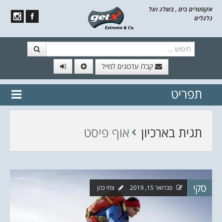
אקסטרים בים , בשלג ועל
גלגלים
חיפוש
קבלו עדכונים למייל
תפריט
// הצטרף לרשימת תפוצה!
נשמח
דלג לתוכן
לשלוח לך עדכונים חמים מהאתר
תגית בארכיון
אוף פיסט
סקי
פברואר 15, 2019
צחי כהן