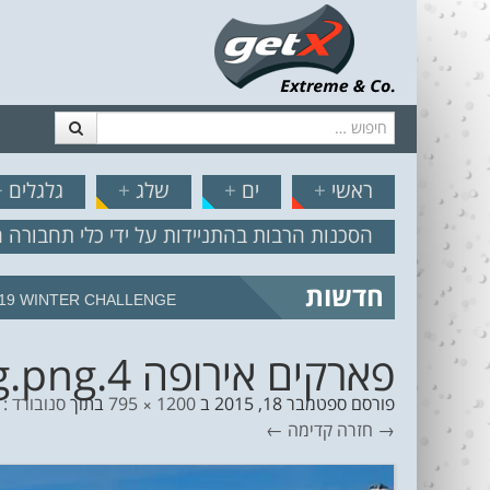
חיפוש
דלג לתוכן
תפריט
// הצט
ראשי
+
ים
+
שלג
+
גלגלים
+
הסכנות הרבות בהתניידות על ידי כלי תחבורה 
חדשות
מצב הים והרוח – תחזית גלים 2.18
פארקים אירופה 4.jpg.png
פורסם
ספטמבר 18, 2015
ב
1200 × 795
בתוך
סנובורד :
→ חזרה
קדימה ←