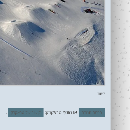
קשור
או הוסף טראקבק:
.
פרסם תגובה
קישור של טראקבק