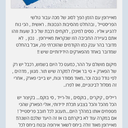
מאיירופן עם הזמן הפך לסוג של מכה עבור גולשי
הפריסטייל , ובהחלט מהסיבות הנכונות . ראשית , הכי נוח
להגיע אליו . טסים למינכן , לוקחים רכבת של כ 3 שעות וזהו
אתם בעיירה החביבה הזו שנקראת מאיירופן . נכון , לא
מדובר בהר ענק כמו הקודמים שהזכרתי פה, אבל בהחלט
שמדובר באחד מהפארקים הידידותיים שיש !!
מיקום מושלם על ההר, כמעט כל היום בשמש, רכבל יש רק
של הפארק + טי בר אפילו למקרה שיש תור. מגוון , מדהים ,
לפי גודל גובה וכו'..מאוד מסודר ונוח, יש בייבי פארק , אחרי
זה מסלול לבינוניים, ואז לפרו..
ריילים , קיקרים , בוקסים , וול-רייד , סי בוקס… בקיצור יש
הכל מהכל והכל בצבע תכלת ידידותי, אולי הפארק שהכי
מטפחים אותו במהלך היום…תענוג לכל חובב פריסטייל !
אם במקרה עוד לא ביקרתם בו אז זה היעד שלכם השנה!!
מאיירופן מאוד זולה ביחס לשאר אירופה ובטח ביחס לכל