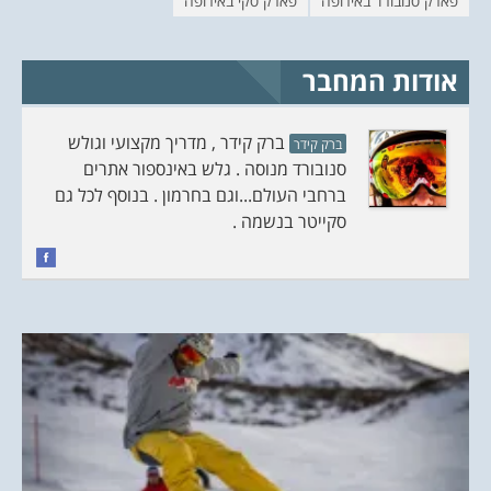
פארק סנובורד באירופה
פארק סקי באירופה
ש
ד
)
ש
)
אודות המחבר
ברק קידר , מדריך מקצועי וגולש
ברק קידר
סנובורד מנוסה . גלש באינספור אתרים
ברחבי העולם...וגם בחרמון . בנוסף לכל גם
סקייטר בנשמה .