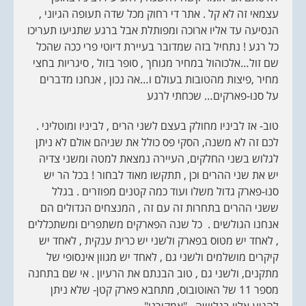
עצמאי זה לא קל . אתר די רחוק מכל שדה תעופה הגיוני ,
הנסיעה עד אליו ארוכה ומפותלת אבל ברגע שתגיעו תעריכו
כל רגע ! נתחיל בזה שמדובר בעיירת דיוטי פרי ככה שהכל
שם זול…אלכוהול במחיר מגוחך , סופר בזול , סיגריות בחצי
מחיר ,פיצות מהטובות בעולם ו…אה נכון , אנחנו מדברים
על סנו-פארקים… שכחתי לרגע
טוב- אז לביניו מחולק בעצם לשני הרים , לביניו ומוטליני .
לכם זה לא משנה, הסקי פס כולל את שניהם אולם לא ניתן
לגלוש בשני החלקים, העיירה נמצאת למטה ומשני צדיה
יש את שני ההרים וכן , תתקשו מאוד לבחור ! בכל הר יש
סנו-פארק גדול משלו ועוד כמה קטנים מפוזרים . בגלל
ששני ההרים בתחרות זה עם זה , המנצחים הגדולים הם
אנחנו הגולשים . כל שנה הפארקים משתפרים ומשתכללים
, לאחד יש מטוס בפארק ולשני יש כרית ענקית , לאחד יש
קיקרים מושלמים ולשני גם , לאחד יש מגוון אינסופי של
מתקנים, ולשני גם , טוב הבנתם את הרעיון . אי שם בתחנה
מספר 11 של האוטובוס, מתחבא פארק קטן- שלא ניתן