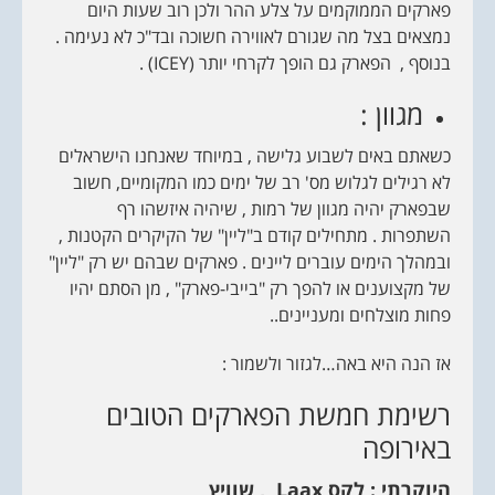
פארקים הממוקמים על צלע ההר ולכן רוב שעות היום
נמצאים בצל מה שגורם לאווירה חשוכה ובד"כ לא נעימה .
בנוסף , הפארק גם הופך לקרחי יותר (ICEY) .
מגוון :
כשאתם באים לשבוע גלישה , במיוחד שאנחנו הישראלים
לא רגילים לגלוש מס' רב של ימים כמו המקומיים, חשוב
שבפארק יהיה מגוון של רמות , שיהיה איזשהו רף
השתפרות . מתחילים קודם ב"ליין" של הקיקרים הקטנות ,
ובמהלך הימים עוברים ליינים . פארקים שבהם יש רק "ליין"
של מקצוענים או להפך רק "בייבי-פארק" , מן הסתם יהיו
פחות מוצלחים ומעניינים..
אז הנה היא באה…לגזור ולשמור :
רשימת חמשת הפארקים הטובים
באירופה
היוקרתי : לקס
Laax
, שוויץ