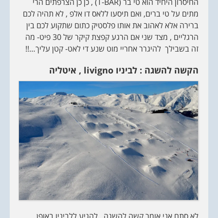
החיסרון היחיד הוא טי בר (T-BAR) , כן כן הצרפתים הרי
מתים על טי ברים, ואם תיסעו ללאס דו אלפ , לא תהיה לכם
ברירה אלא לאהוב את אותו פלסטיק כתום שתקוע לכם בין
הרגליים , מצד שני אם הרגע קפצת קיקר של 30 פיט- מה
זה בשבילך להיגרר אחריי מוט שנע די לאט- קטן עליך…!!
הקשה להשגה : לביניו
livigno
, איטליה
לא סתם אני אומר קשה להשגה , להגיע ללביניו באופן