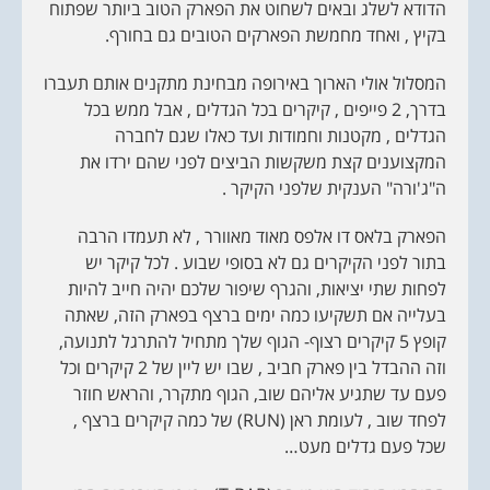
הדודא לשלג ובאים לשחוט את הפארק הטוב ביותר שפתוח
בקיץ , ואחד מחמשת הפארקים הטובים גם בחורף.
המסלול אולי הארוך באירופה מבחינת מתקנים אותם תעברו
בדרך, 2 פייפים , קיקרים בכל הגדלים , אבל ממש בכל
הגדלים , מקטנות וחמודות ועד כאלו שגם לחברה
המקצוענים קצת משקשות הביצים לפני שהם ירדו את
ה"ג'ורה" הענקית שלפני הקיקר .
הפארק בלאס דו אלפס מאוד מאוורר , לא תעמדו הרבה
בתור לפני הקיקרים גם לא בסופי שבוע . לכל קיקר יש
לפחות שתי יציאות, והגרף שיפור שלכם יהיה חייב להיות
בעלייה אם תשקיעו כמה ימים ברצף בפארק הזה, שאתה
קופץ 5 קיקרים רצוף- הגוף שלך מתחיל להתרגל לתנועה,
וזה ההבדל בין פארק חביב , שבו יש ליין של 2 קיקרים וכל
פעם עד שתגיע אליהם שוב, הגוף מתקרר, והראש חוזר
לפחד שוב , לעומת ראן (RUN) של כמה קיקרים ברצף ,
שכל פעם גדלים מעט…