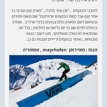
להגיע אליו בגלישה , "אמקירנו"
לחובבי הבוקסים …"אין אחר מלבדו…"פארק קטן עם טי בר
אחד קטן אבל כמות הבוקסים ש"זרוקים" שם פשוט פסיכים
ובהתאם לשם הפארק כולם צבועים בדגלי ארה"ב . מומלץ
בהחלט לסיים שם כל יום גלישה או לחילופין , בכל יום
שהתנאים לא כאלה מושלמים , סעו לשם ! הנאה
מובטחת…שיפור בבוקסים וריילים מובטח גם כן…
הנוח : מאיירופן
mayrhofen
, אוסטריה