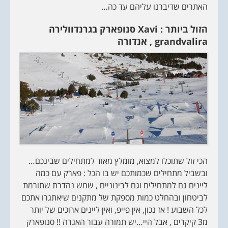
האתרים שדיברנו עליהם עד כה…
הזול ביותר :
Xavi
סנופארק בגרנדוולירה
grandvalira
, אנדורה
הכי זול שתוכלו למצוא, מומלץ מאוד למתחילים שבינכם…
ובשביל מתחילים שכמותכם יש בו הכל : פארק עם כמה
ליינים גם למתחילים וגם לבינוניים , שמש נהדרת שתורמת
לביטחון ובהחלט כמות מספקת של מתקנים שיאתגרו אתכם
לכל השבוע ! אז נכון, אין פייפ, ואין ליינים ארוכים של יותר
מ3 קיקרים , אבל היי…יש תמורה עבור האגרה !! סנופארק