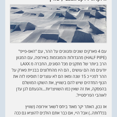
עם 4 פארקים שונים ומגוונים על ההר, עם "האפ-פייפ"
(HALF PIPE) מהגדולות והמוגזמות באירופה, עם המגוון
הרב ביותר של מתקנים מכל הסוגים, החברה מ LAXX
יודעים מה הם עושים , הם היו מהחלוצים בבניית פארק על
ההר לפניי כ 15 שנה ומאז הם לא עוצרים ! תוסיפו לזה את
הנוף המדהים שיש להם בשוויץ, את השוקו המושלם
בהפסקה, את זה שאין כמו השוויצריות…והגעתם לגן עדן
לאוהבי הפריסטייל.
אז נכון, האתר יקר מאוד ביחס לשאר אירופה (שוויץ
בכללותה..) אבל היי, אם כבר אתם הולכים להוציא גם ככה