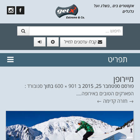
אקסטרים בים , בשלג ועל
גלגלים
חיפוש
קבלו עדכונים למייל
תפריט
// הצטרף לרשימת תפוצה!
נשמח
דלג לתוכן
לשלוח לך עדכונים חמים מהאתר
מיירופן
פורסם
ספטמבר 25, 2015
ב
901 × 600
בתוך
סנובורד :
הפארקים הטובים באירופה….
→ חזרה
קדימה ←