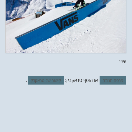
קשור
או הוסף טראקבק:
.
פרסם תגובה
קישור של טראקבק