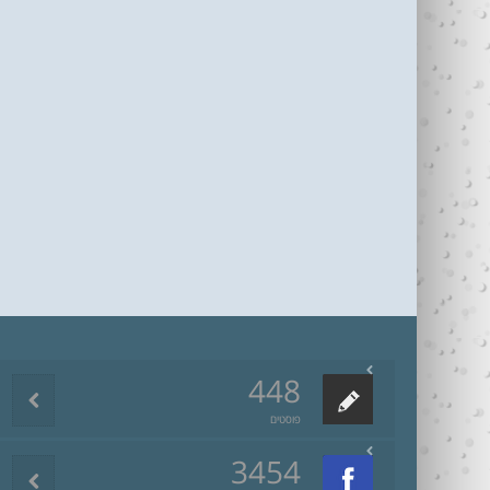
448
פוסטים
3454