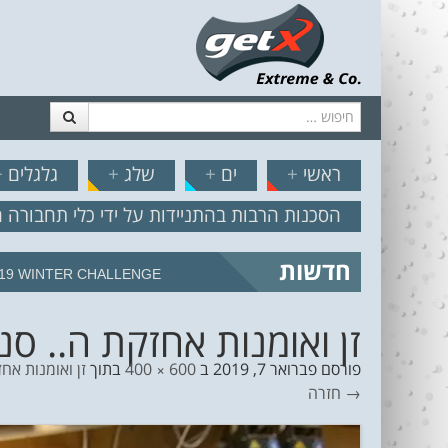
חיפוש
דלג לתוכן
תפריט
// הצט
ראשי
+
ים
+
שלג
+
גלגלים
+
הסכנות הרבות בהתניידות על ידי כלי תחבורה 
חדשות
מצב הים והרוח – תחזית גלים 2.18
זן ואומנות אחזקת ה.. סנוב
פורסם
פברואר 7, 2019
ב
600 × 400
בתוך
זן ואומנות אחז
→ חזרה