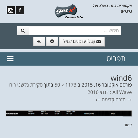
אקסטרים בים , בשלג ועל
גלגלים
חיפוש
קבלו עדכונים למייל
תפריט
// הצטרף לרשימת תפוצה!
נשמח
דלג לתוכן
לשלוח לך עדכונים חמים מהאתר
wind6
פורסם
אוקטובר 16, 2015
ב
1173 × 50
בתוך
סקירת גלשני רוח
All Wave : דגמי 2016
→ חזרה
קדימה ←
קשור