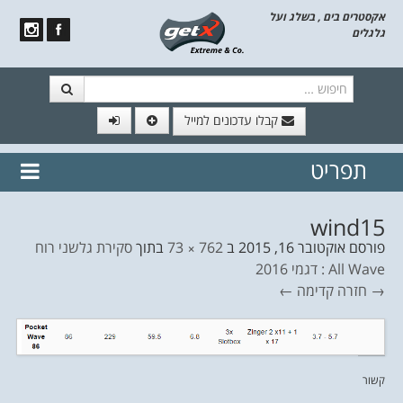
אקסטרים בים , בשלג ועל
גלגלים
חיפוש
קבלו עדכונים למייל
תפריט
// הצטרף לרשימת תפוצה!
נשמח
דלג לתוכן
לשלוח לך עדכונים חמים מהאתר
wind15
פורסם
אוקטובר 16, 2015
ב
762 × 73
בתוך
סקירת גלשני רוח
All Wave : דגמי 2016
→ חזרה
קדימה ←
קשור