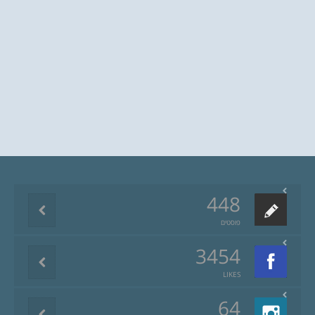
448
פוסטים
3454
LIKES
64