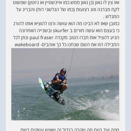
ואז צץ לו גאון (כן גאון ממש כמו איינשטיין או ניוטון) שפשוט
לקח מברגה וזוג רצועות (כמו של הגלשני רוח) והבריג על
המגלש .
כמובן שאז לא הבינו מה הוא עושה ורצו להוציא אותו להורג
כי בעצם הוא עשה חורים ב skurfer ובשנייה האחרונה
הגיע להציל אות חברו הטוב מקנדה paul fraser ונתן לכל
החבילה הזו את השם שנחנו כל כך אוהבים- wakeboard
מפה ועד היום מה שקרה בגדול זה שאיש עשקים בשם