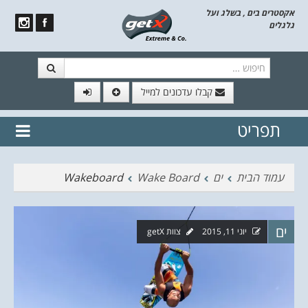
אקסטרים בים , בשלג ועל
גלגלים
חיפוש
קבלו עדכונים למייל
תפריט
// הצטרף לרשימת תפוצה!
נשמח
דלג לתוכן
לשלוח לך עדכונים חמים מהאתר
עמוד הבית
ים
Wake Board
Wakeboard
ים
יוני 11, 2015
צוות getX