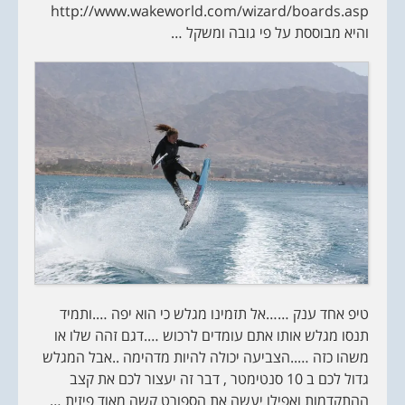
http://www.wakeworld.com/wizard/boards.asp
והיא מבוססת על פי גובה ומשקל …
טיפ אחד ענק ……אל תזמינו מגלש כי הוא יפה ….ותמיד
תנסו מגלש אותו אתם עומדים לרכוש ….דגם זהה שלו או
משהו כזה …..הצביעה יכולה להיות מדהימה ..אבל המגלש
גדול לכם ב 10 סנטימטר , דבר זה יעצור לכם את קצב
ההתקדמות ואפילו יעשה את הספורט קשה מאוד פיזית …