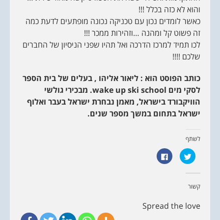
והוא לא כזה בכלל !!!
כאשר לומדים נכון עם טכניקה נכונה מופתעים לדעת כמה
זה פשוט קל ומהנה …וזהירות ממכר !!!
לכו תמיד למרכז הדרכה ואל תהיו שפני הניסיון של החברים
שלכם !!!!
כותב הפוסט הוא : ליאור אליהו , בעלים של בית הספר
לסקי מים wake up ski school. מבכירי גולשי
הוויקבורד בישראל, מאמן נבחרת ישראל בעבר ואלוף
ישראל בתחום במשך מספר שנים.
לשתף
ל
ל
ח
ח
צ
י
ו
צ
כ
ה
ד
ל
קשור
י
ש
ל
י
ש
ת
Spread the love
ת
ו
ף
ף
ב
ב