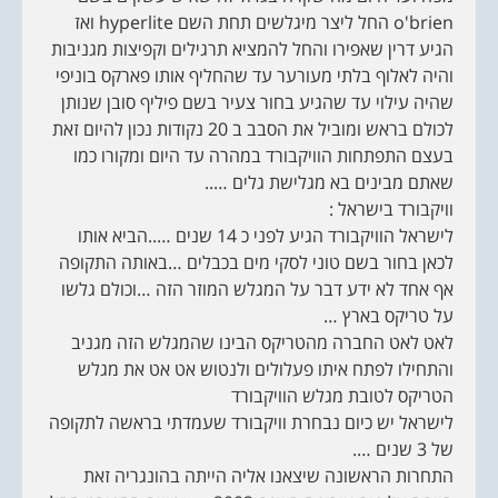
o'brien החל ליצר מיגלשים תחת השם hyperlite ואז
הגיע דרין שאפירו והחל להמציא תרגילים וקפיצות מגניבות
והיה לאלוף בלתי מעורער עד שהחליף אותו פארקס בוניפי
שהיה עילוי עד שהגיע בחור צעיר בשם פיליף סובן שנותן
לכולם בראש ומוביל את הסבב ב 20 נקודות נכון להיום זאת
בעצם התפתחות הוויקבורד במהרה עד היום ומקורו כמו
שאתם מבינים בא מגלישת גלים …..
וויקבורד בישראל :
לישראל הוויקבורד הגיע לפני כ 14 שנים …..הביא אותו
לכאן בחור בשם טוני לסקי מים בכבלים …באותה התקופה
אף אחד לא ידע דבר על המגלש המוזר הזה …וכולם גלשו
על טריקס בארץ …
לאט לאט החברה מהטריקס הבינו שהמגלש הזה מגניב
והתחילו לפתח איתו פעלולים ולנטוש אט אט את מגלש
הטריקס לטובת מגלש הוויקבורד
לישראל יש כיום נבחרת וויקבורד שעמדתי בראשה לתקופה
של 3 שנים ….
התחרות הראשונה שיצאנו אליה הייתה בהונגריה זאת