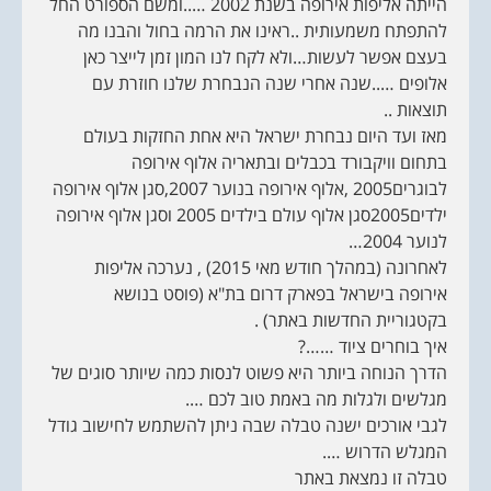
הייתה אליפות אירופה בשנת 2002 …..ומשם הספורט החל
להתפתח משמעותית ..ראינו את הרמה בחול והבנו מה
בעצם אפשר לעשות…ולא לקח לנו המון זמן לייצר כאן
אלופים …..שנה אחרי שנה הנבחרת שלנו חוזרת עם
תוצאות ..
מאז ועד היום נבחרת ישראל היא אחת החזקות בעולם
בתחום וויקבורד בכבלים ובתאריה אלוף אירופה
לבוגרים2005 ,אלוף אירופה בנוער 2007,סגן אלוף אירופה
ילדים2005סגן אלוף עולם בילדים 2005 וסגן אלוף אירופה
לנוער 2004…
לאחרונה (במהלך חודש מאי 2015) , נערכה אליפות
אירופה בישראל בפארק דרום בת"א (פוסט בנושא
בקטגוריית החדשות באתר) .
איך בוחרים ציוד ……?
הדרך הנוחה ביותר היא פשוט לנסות כמה שיותר סוגים של
מגלשים ולגלות מה באמת טוב לכם ….
לגבי אורכים ישנה טבלה שבה ניתן להשתמש לחישוב גודל
המגלש הדרוש ….
טבלה זו נמצאת באתר