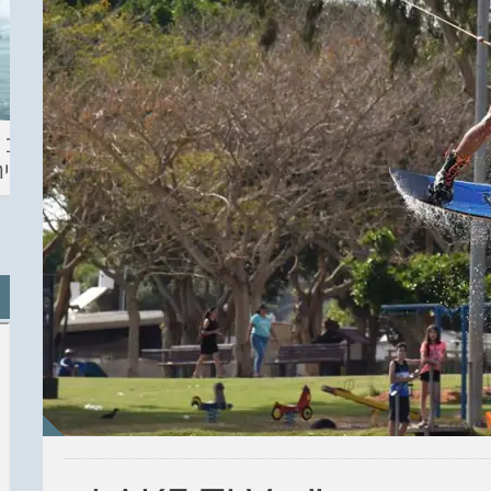
ההכנות – EILAT
KITESURF
מצב ה
ECO SUP TOU
ASHDOD 2019
תחזית 
WINTER
CHALLENGE