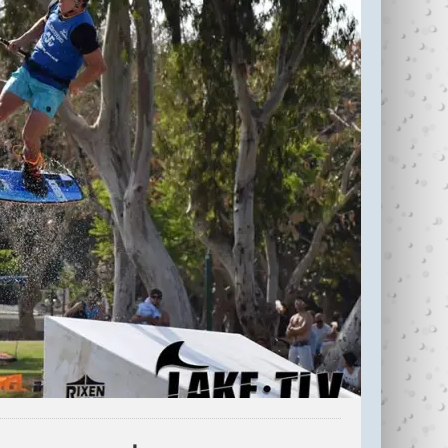
עדי כהן ז"ל (1987-
בין נתניה לחיפה
2006)
עוצרי�...
R