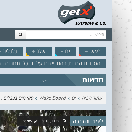
חיפוש
דלג לתוכן
תפריט
// הצט
ראשי
+
ים
+
שלג
+
גלגלים
+
הסכנות הרבות בהתניידות על ידי כלי תחבורה 
חדשות
מצב הים והרוח – תחזית גלים 2.18
עמוד הבית
ים
Wake Board
סקי מים בכבלים , פאר
לימוד והדרכה
יוני 11, 2015
צחי כהן