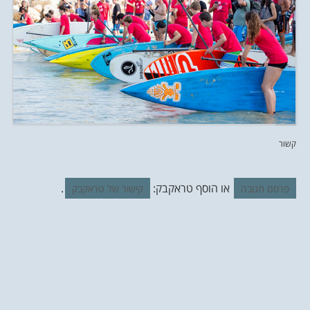
קשור
או הוסף טראקבק:
.
פרסם תגובה
קישור של טראקבק