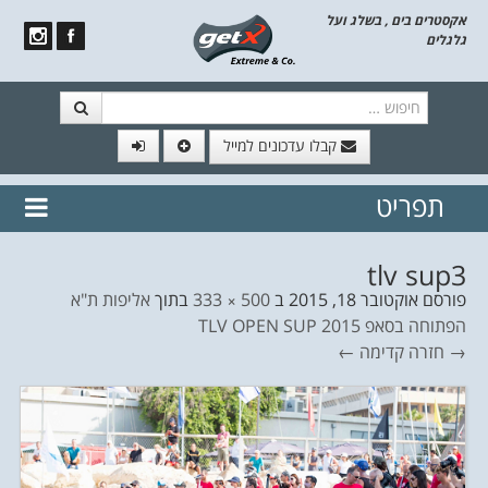
אקסטרים בים , בשלג ועל
גלגלים
חיפוש
קבלו עדכונים למייל
תפריט
// הצטרף לרשימת תפוצה!
נשמח
דלג לתוכן
לשלוח לך עדכונים חמים מהאתר
tlv sup3
פורסם
אוקטובר 18, 2015
ב
500 × 333
בתוך
אליפות ת"א
הפתוחה בסאפ TLV OPEN SUP 2015
→ חזרה
קדימה ←