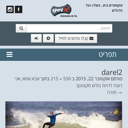
אקסטרים בים , בשלג ועל
גלגלים
חיפוש
קבלו עדכונים למייל
תפריט
// הצטרף לרשימת תפוצה!
נשמח
דלג לתוכן
לשלוח לך עדכונים חמים מהאתר
darel2
פורסם
אוקטובר 22, 2015
ב
550 × 215
בתוך
אבא אמא, אני
רוצה להיות גולש מקצוען!
→ חזרה