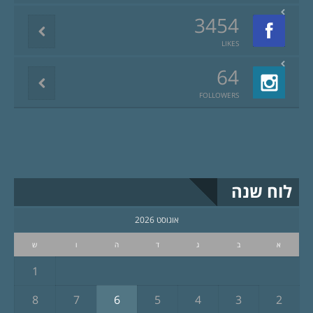
3454
LIKES
64
FOLLOWERS
לוח שנה
אוגוסט 2026
א
ב
ג
ד
ה
ו
ש
1
8
7
6
5
4
3
2