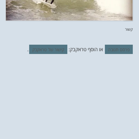
קשור
או הוסף טראקבק:
.
פרסם תגובה
קישור של טראקבק