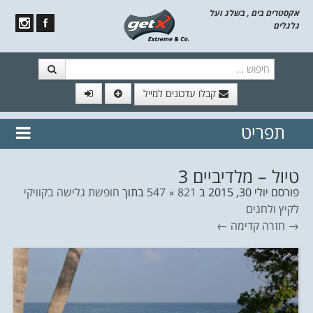
אקסטרים בים , בשלג ועל
גלגלים
חיפוש
קבלו עדכונים למייל
תפריט
// הצטרף לרשימת תפוצה!
נשמח
דלג לתוכן
לשלוח לך עדכונים חמים מהאתר
טיול – מלדיביים 3
פורסם
יולי 30, 2015
ב
821 × 547
בתוך
חופשת גלישה בקוויקי
לקיץ ולחגים
→ חזרה
קדימה ←