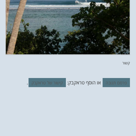
קשור
או הוסף טראקבק:
.
פרסם תגובה
קישור של טראקבק