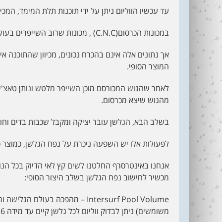
עד עכשיו הווליום ניתן על ידי תוכנות תלת המימד, המכ
במכונות הכרסום(C.N.C) , מכונות שרוב השייפרים בעולם משתמשים בהם.
אך נתונים אלה אינם בהכרח נכונים, מכיוון שהתוכנה 
המוצר הסופי.
לאחר שהגוש המכורסם מוכן השייפר מלטש ונותן טאצ'ים 
מהגוש שיצא מכרסום.
בשלב הבא, הגלשן עובר יציקה ומקבל שכבות בדים וחומרי
לפעולות אלו יש השפעה ניכרת על נפח הגלשן, כמוצר סו
אנחנו באינטרסרף החלטנו לשים קץ לאי הדיוק בכל הנוש
מכשיר לחישוב נפח הגלשן בשלב היצור הסופי:
Intersurf Pool Volume – מהפכה ב
משומשים) ניתן לבדוק ווליום לכל גלשן קיים עד מידה 6'6.