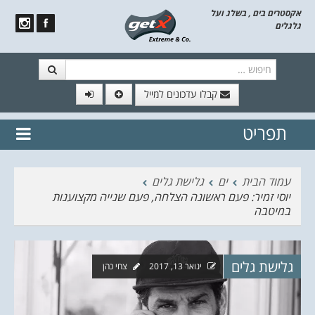
אקסטרים בים , בשלג ועל
גלגלים
חיפוש
קבלו עדכונים למייל
תפריט
// הצטרף לרשימת תפוצה!
נשמח
דלג לתוכן
לשלוח לך עדכונים חמים מהאתר
עמוד הבית
ים
גלישת גלים
יוסי זמיר: פעם ראשונה הצלחה, פעם שנייה מקצוענות
במיטבה
גלישת גלים
ינואר 13, 2017
צחי כהן