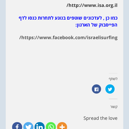
http://www.isa.org.il/
כמו כן , לעדכונים שוטפים בנוגע לתחרות כנסו לדף
הפייסבוק של הארגון:
https://www.facebook.com/israelisurfing/
לשתף
ל
ל
ח
ח
צ
י
ו
צ
כ
ה
ד
ל
קשור
י
ש
ל
י
ש
ת
Spread the love
ת
ו
ף
ף
ב
ב