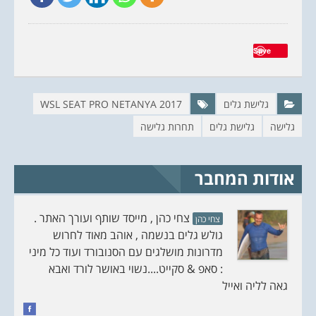
ט
פ
ו
י
ו
י
י
ס
ט
ב
ר
ו
Save
(
ק
נ
(
פ
נ
ת
פ
ח
ת
ב
ח
ח
ב
גלישת גלים
WSL SEAT PRO NETANYA 2017
ל
ח
ו
ל
גלישה
גלישת גלים
תחרות גלישה
ן
ו
ח
ן
ד
ח
ש
ד
)
ש
)
אודות המחבר
צחי כהן , מייסד שותף ועורך האתר .
צחי כהן
גולש גלים בנשמה , אוהב מאוד לחרוש
מדרונות מושלגים עם הסנובורד ועוד כל מיני
: סאפ & סקייט....נשוי באושר לורד ואבא
גאה לליה ואייל