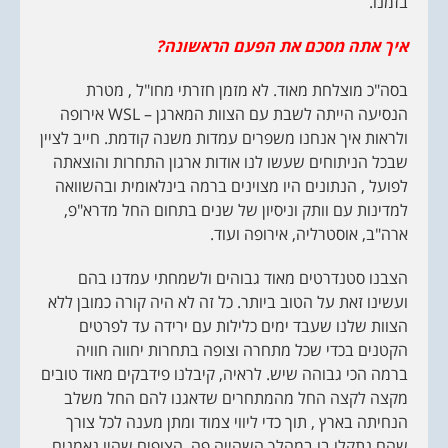
בזמנו.
איך אתה מסכם את הפעם הראשונה?
בסה"כ מוצלחת מאוד. לא מזמן חזרתי מחו"ל , מטרת
הנסיעה הייתה לשבת עם הצוות המארגן – WSL אירופה
ולראות איך אנחנו משפרים עמדות משנה קודמת. חייב לציין
שבכל הניתוחים שעשו לנו אודות ארגון התחרות והוצאתה
לפועל , הנתונים היו מצוינים ברמה בינלאומית ובהשוואה
למדינות עם וותק וניסיון של שנים בתחום החל מדרא"פ,
ארה"ב, אוסטרליה, אירופה ועוד.
הצבנו סטנדרטים מאוד גבוהים ולשמחתי עמדנו בהם
ועשינו זאת על הטוב ביותר. כל זה לא היה קורה כמובן ללא
הצוות שלנו שעבד ימים כלילות עם ירידה עד לפרטים
הקטנים בכדי שכל מתחרה וצופה בתחרות יחווה חוויה
ברמה הכי גבוהה שיש. לראיה, קיבלנו פידבקים מאוד טובים
מקצה לקצה החל מהמתחרים שדאגנו להם החל משלב
הנחיתה בארץ , תוך כדי ליווי צמוד ומתן מענה לכל צורך
שהם נתקלו בו במהלך השהייה פה. הצופים שהיו נאמנים