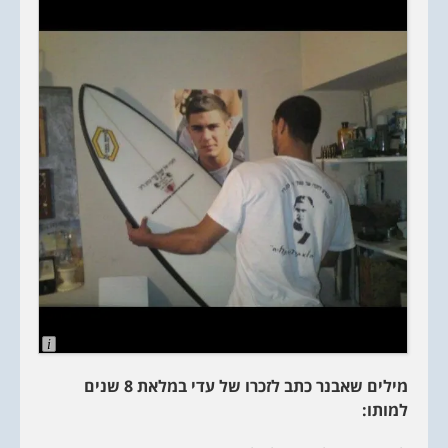
L
o
n
מילים שאבנר כתב לזכרו של עדי במלאת 8 שנים
g
D
למותו:
e
s
c