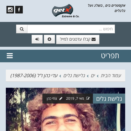
אקסטרים בים , בשלג ועל
גלגלים
חיפוש
קבלו עדכונים למייל
תפריט
// הצטרף לרשימת תפוצה!
נשמח
דלג לתוכן
לשלוח לך עדכונים חמים מהאתר
עמוד הבית
ים
גלישת גלים
עדי כהן ז"ל (1987-2006)
גלישת גלים
מאי 7, 2019
צחי כהן