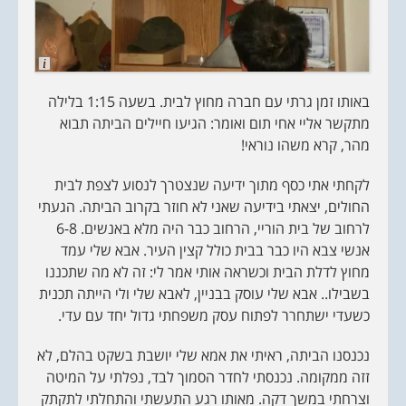
L
o
n
באותו זמן גרתי עם חברה מחוץ לבית. בשעה 1:15 בלילה
g
D
מתקשר אליי אחי תום ואומר: הגיעו חיילים הביתה תבוא
e
s
מהר, קרא משהו נוראי!
c
r
i
לקחתי אתי כסף מתוך ידיעה שנצטרך לנסוע לצפת לבית
p
t
החולים, יצאתי בידיעה שאני לא חוזר בקרוב הביתה. הגעתי
i
לרחוב של בית הוריי, הרחוב כבר היה מלא באנשים. 6-8
o
n
אנשי צבא היו כבר בבית כולל קצין העיר. אבא שלי עמד
מחוץ לדלת הבית וכשראה אותי אמר לי: זה לא מה שתכננו
בשבילו.. אבא שלי עוסק בבניין, לאבא שלי ולי הייתה תכנית
כשעדי ישתחרר לפתוח עסק משפחתי גדול יחד עם עדי.
נכנסנו הביתה, ראיתי את אמא שלי יושבת בשקט בהלם, לא
זזה ממקומה. נכנסתי לחדר הסמוך לבד, נפלתי על המיטה
וצרחתי במשך דקה. מאותו רגע התעשתי והתחלתי לתקתק