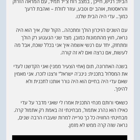
הבית: רגיש, חייכן , במצב רוח צ'יל תמיד, עם המראה הזרוק
D
והראסטות, אוהב ים וטבע, עוזר לזולת – ואהבת לרעך
e
s
כמוך.. עדי היה הבית שלנו.
c
r
i
עם השנים הזיכרון הולך ומתכהה.. הקול שלו, איך הוא היה
p
t
נראה, חוץ מהתמונות כמובן. מצד שני הגעגוע רק הולך
i
o
ומתחזק, יחד עם רגשי אשמה איך אני בכלל שוכח, אבל מה
n
לעשות, אם נרצה ואם לא זה קורה.
בשנה האחרונה, תום (אחי הצעיר ממני) ואני הקדשנו לעדי
את המסלול בתכנית: נינג'ה ישראל" ורצנו לזכרו. אני מאמין
שאם עדי היה בחיים הוא היה גורר אותנו לתכנית ולא
להיפך.
כשאסי ורותם מנחי התכנית אמרו לי שאני מדבר על עדי
כאילו הוא נהרג אתמול, מבחינתי זה באמת רק אתמול קרה.
מבחינתי החוויה כל כך טרייה למרות שעברו הרבה שנים,
נראה שזה קרה ממש לא מזמן.