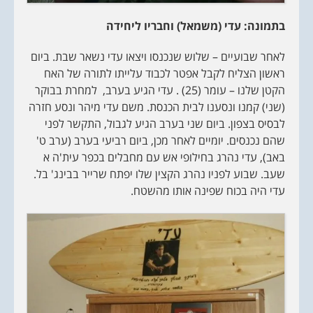
בתמונה: עדי (משמאל) וחבריו ליחידה
לאחר שבועיים – שלוש שנכנסו ויצאו עדי נשאר שבת. ביום
ראשון הצליח לקבל אפטר לכבוד עלייתו לתורה של האח
הקטן שלנו – עומר (25) . עדי הגיע בערב, למחרת בבוקר
(שני) קמנו ונסענו לבית הכנסת. משם עדי מיהר ונסע חזרה
לבסיס בצפון. ביום שני בערב הגיע לגבול, התקשר לפני
שהם נכנסים. יומיים לאחר מכן, ביום רביעי בערב (ערב ט'
באב), עדי נהרג בחילופי אש עם מחבלים בכפר עית'ה א
שעב. שבוע לפניו נהרג הקצין שלו יפתח שרייר בבינג' בל.
עדי היה בכוח שפינה אותו מהשטח.