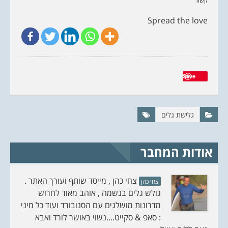
קשור
e
s
Spread the love
c
r
i
p
t
i
o
n
Save
גלישת גלים
אודות המחבר
צחי כהן , מייסד שותף ועורך האתר .
צחי כהן
גולש גלים בנשמה , אוהב מאוד לחרוש
מדרונות מושלגים עם הסנובורד ועוד כל מיני
: סאפ & סקייט....נשוי באושר לורד ואבא