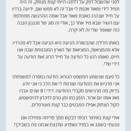
לפני שהשכול דפק על דלתנו הייתי קצת מנותק, זה היה
r
i
תמיד לידי ומאוד אכפת לי אבל זה לא ממש שם, ידיעה ברדיו
p
t
על חייל שנהרג כואבת מאוד אבל אותה ההרגשה מתחלפת
i
עם השיר שבא מיד אחר כך, אולי זה סוג של מנגנון הגנה
o
n
כזה שאומר שלי זה לא יקרה.
באותו הלילה שהבשורה הגיעה היא הגיעה אבל לא מהרדיו
אלא מהמציאות, המציאות של הארץ המובטחת שבה אנו
חיים. מאותו רגע כל הודעה על חייל הרוג זאת הודעה על
דידי שלי.
כל פעם שנשמע המשפט הנורא: הודעה נמסרה למשפחה!
אני מרגיש את ההודעה שורטת לי את הלב כי אני יודע
בדיוק מה מרגישים מקבלי ההודעה. דידי ! 8 שנים עברו
מאז אותו יום ארור. הזמן כמו זמן גורם לזיכרון להיטשטש,
הקול הצחוק אפילו המבטים כבר קצת מעורפלים.
אולי קצת באיחור רציתי לבקש ממך סליחה ומחילה אם
פגעתי בשוגג או במזיד ושתדע שלנצח אנחנו פה בשבילך!