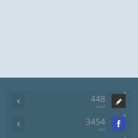
448
פוסטים
3454
LIKES