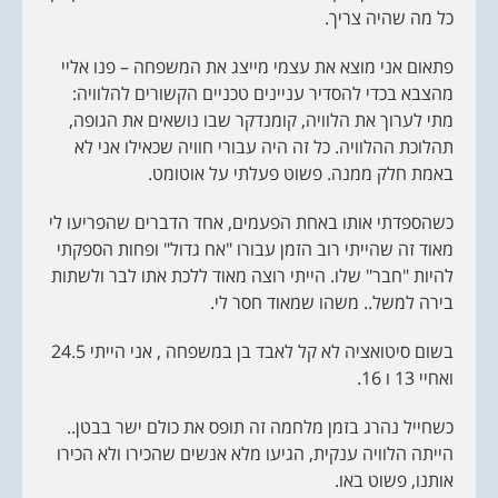
כל מה שהיה צריך.
פתאום אני מוצא את עצמי מייצג את המשפחה – פנו אליי
מהצבא בכדי להסדיר עניינים טכניים הקשורים להלוויה:
מתי לערוך את הלוויה, קומנדקר שבו נושאים את הגופה,
תהלוכת ההלוויה. כל זה היה עבורי חוויה שכאילו אני לא
באמת חלק ממנה. פשוט פעלתי על אוטומט.
כשהספדתי אותו באחת הפעמים, אחד הדברים שהפריעו לי
מאוד זה שהייתי רוב הזמן עבורו "אח גדול" ופחות הספקתי
להיות "חבר" שלו. הייתי רוצה מאוד ללכת אתו לבר ולשתות
בירה למשל.. משהו שמאוד חסר לי.
בשום סיטואציה לא קל לאבד בן במשפחה , אני הייתי 24.5
ואחיי 13 ו 16.
כשחייל נהרג בזמן מלחמה זה תופס את כולם ישר בבטן..
הייתה הלוויה ענקית, הגיעו מלא אנשים שהכירו ולא הכירו
אותנו, פשוט באו.