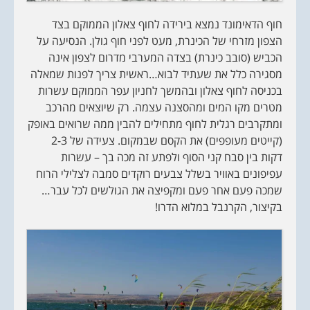
חוף הדאימונד נמצא בירידה לחוף צאלון הממוקם בצד
הצפון מזרחי של הכינרת, מעט לפני חוף גולן. הנסיעה על
הכביש (סובב כינרת) בצדה המערבי מדרום לצפון אינה
מסגירה כלל את שעתיד לבוא…ראשית צריך לפנות שמאלה
בכניסה לחוף צאלון ובהמשך לחניון עפר הממוקם עשרות
מטרים מקו המים ומהסצנה עצמה. רק שיוצאים מהרכב
ומתקרבים רגלית לחוף מתחילים להבין ממה שרואים באופק
(קייטים מעופפים) את הקסם שבמקום. צעידה של 2-3
דקות בין סבח קני הסוף ולפתע זה מכה בך – עשרות
עפיפונים באוויר בשלל צבעים רוקדים סמבה לצלילי הרוח
שמכה פעם אחר פעם ומקפיצה את הגולשים לכל עבר…
בקיצור, הקרנבל במלוא הדרו!