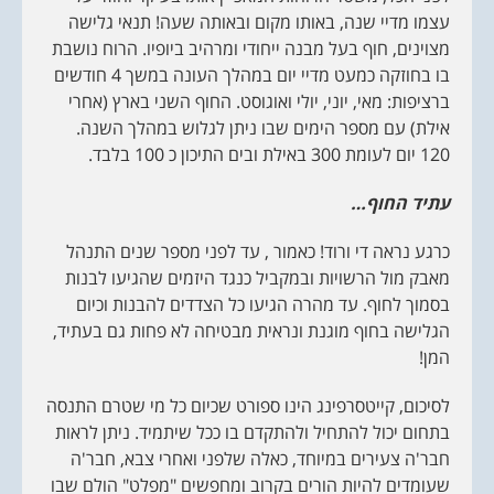
עצמו מדיי שנה, באותו מקום ובאותה שעה! תנאי גלישה
מצוינים, חוף בעל מבנה ייחודי ומרהיב ביופיו. הרוח נושבת
בו בחוזקה כמעט מדיי יום במהלך העונה במשך 4 חודשים
ברציפות: מאי, יוני, יולי ואוגוסט. החוף השני בארץ (אחרי
אילת) עם מספר הימים שבו ניתן לגלוש במהלך השנה.
120 יום לעומת 300 באילת ובים התיכון כ 100 בלבד.
עתיד החוף…
כרגע נראה די ורוד! כאמור , עד לפני מספר שנים התנהל
מאבק מול הרשויות ובמקביל כנגד היזמים שהגיעו לבנות
בסמוך לחוף. עד מהרה הגיעו כל הצדדים להבנות וכיום
הגלישה בחוף מוגנת ונראית מבטיחה לא פחות גם בעתיד,
המן!
לסיכום, קייטסרפינג הינו ספורט שכיום כל מי שטרם התנסה
בתחום יכול להתחיל ולהתקדם בו ככל שיתמיד. ניתן לראות
חבר'ה צעירים במיוחד, כאלה שלפני ואחרי צבא, חבר'ה
שעומדים להיות הורים בקרוב ומחפשים "מפלט" הולם שבו