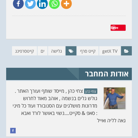
ב
ב
ט
פ
ו
י
ו
י
י
ס
ט
ב
ר
ו
Save
(
ק
נ
(
פ
נ
ת
פ
ח
ת
ב
ח
ח
ב
getX TV
קייט סרף
גלישה
ים
קייטסרפינג
ל
ח
ו
ל
ן
ו
ח
ן
ד
ח
אודות המחבר
ש
ד
)
ש
)
צחי כהן , מייסד שותף ועורך האתר .
צחי כהן
גולש גלים בנשמה , אוהב מאוד לחרוש
מדרונות מושלגים עם הסנובורד ועוד כל מיני
: סאפ & סקייט....נשוי באושר לורד ואבא
גאה לליה ואייל