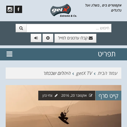
אקסטרים בים , בשלג ועל
גלגלים
חיפוש
קבלו עדכונים למייל
תפריט
// הצטרף לרשימת תפוצה!
נשמח
דלג לתוכן
לשלוח לך עדכונים חמים מהאתר
עמוד הבית
getX TV
היהלום שבכתר
קייט סרף
אוקטובר 20, 2016
צחי כהן