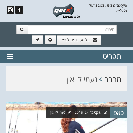
אקסטרים בים , בשלג ועל
גלגלים
חיפוש
קבלו עדכונים למייל
תפריט
// הצטרף לרשימת תפוצה!
נשמח
דלג לתוכן
לשלוח לך עדכונים חמים מהאתר
מחבר
נעמי לי און
סאפ
אוקטובר 24, 2015
נעמי לי און