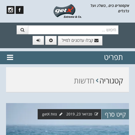
אקסטרים בים , בשלג ועל
גלגלים
חיפוש
קבלו עדכונים למייל
תפריט
// הצטרף לרשימת תפוצה!
נשמח
דלג לתוכן
לשלוח לך עדכונים חמים מהאתר
קטגוריה
חדשות
קייט סרף
פברואר 23, 2019
צוות getX