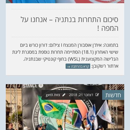
סיכום התחרות בנתניה – אנחנו על
המפה !
בתמונה: אית'ן אוסבורן המנצח I צילום: דורון כורש ביום
שישי האחרון (18.1) הסתיימה תחרות נוספת במסגרת ליגת
הגלישה המקצוענית (WSL) בחוף קונטיקי שבנתניה.
ארתור רשקובן:
קרא בהרחבה
→
חדשות
דצמבר 21, 2018
צוות getX