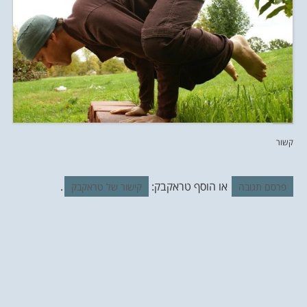
קשור
או הוסף טראקבק:
.
פרסם תגובה
קישור של טראקבק