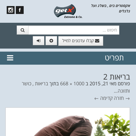
אקסטרים בים , בשלג ועל
גלגלים
חיפוש
קבלו עדכונים למייל
תפריט
// הצטרף לרשימת תפוצה!
נשמח
דלג לתוכן
לשלוח לך עדכונים חמים מהאתר
בריאות 2
פורסם
מאי 21, 2015
ב
1000 × 668
בתוך
בריאות , כושר
ותזונה…
→ חזרה
קדימה ←