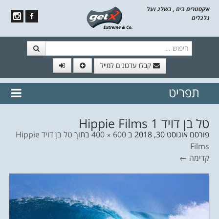
אקסטרים בים , בשלג ועל
גלגלים
חיפוש
קבלו עדכונים למייל
תפריט
// הצטרף לרשימת תפוצה!
נשמח
דלג לתוכן
לשלוח לך עדכונים חמים מהאתר
טל בן דויד Hippie Films 1
פורסם
אוגוסט 30, 2018
ב
600 × 400
בתוך
טל בן דויד Hippie
Films
קדימה ←