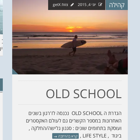
קהילה
יוני 4, 2015
צוות getX
ההכנות – EILAT
KITESURF
מצב ה
ECO SUP TOU
ASHDOD 2019
תחזית 
WINTER
CHALLENGE
OLD SCHOOL
הגדרת ה OLD SCHOOL נכנסה לז'רגון בשנים
האחרונות במספר הקשרים גם לעולם האקסטרים
ועוסקת בתחומים שונים : סגנון גלישה/החלקה ,
ביגוד , LIFE STYLE ,
קרא בהרחבה
→