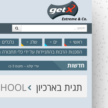
חיפוש
דלג לתוכן
תפריט
// הצט
ראשי
+
ים
+
שלג
+
גלגלים
+
הסכנות הרבות בהתניידות על ידי כלי תחבורה 
חדשות
עדי קלנג – מקום 3 באליפות העולם
תגית בארכיון
CHOOL