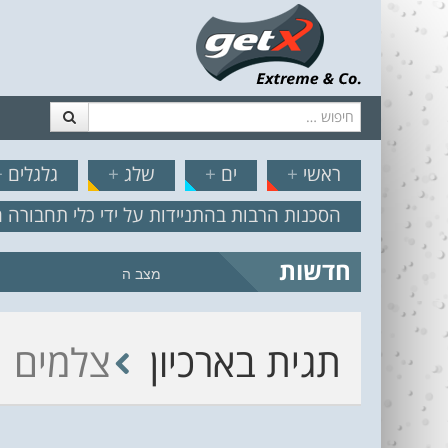
חיפוש
דלג לתוכן
תפריט
// הצט
ראשי
+
ים
+
שלג
+
גלגלים
+
הסכנות הרבות בהתניידות על ידי כלי תחבורה 
חדשות
מצב הים והרוח – תחזית גלים 2.18
תגית בארכיון
צלמים