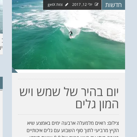
חדשות
יולי 12, 2017
צוות getX
ההכנות – EILAT
KITESURF
מצב ה
ECO SUP TOU
ASHDOD 2019
תחזית 
WINTER
CHALLENGE
יום בהיר של שמש ויש
המון גלים
צילום: רואים מלמעלה ארבעה ימים באמצע שיא
הקיץ מרביעי לתוך סוף השבוע עם גלים איכותיים