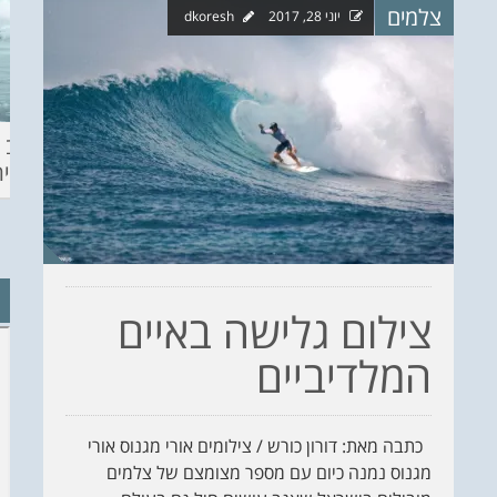
צלמים
יוני 28, 2017
dkoresh
ההכנות – EILAT
KITESURF
מצב ה
ECO SUP TOU
ASHDOD 2019
תחזית 
WINTER
CHALLENGE
צילום גלישה באיים
המלדיביים
כתבה מאת: דורון כורש / צילומים אורי מגנוס אורי
מגנוס נמנה כיום עם מספר מצומצם של צלמים