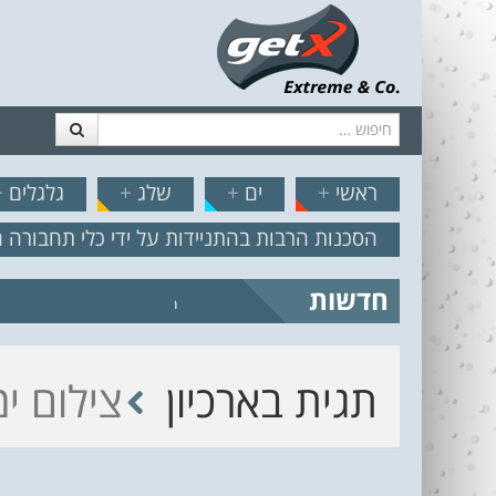
חיפוש
דלג לתוכן
תפריט
// הצט
ראשי
+
ים
+
שלג
+
גלגלים
+
הסכנות הרבות בהתניידות על ידי כלי תחבורה 
חדשות
מצב הים והרוח – תחזית גלים 2.18
תגית בארכיון
צילום ימ