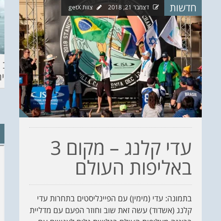
חדשות
דצמבר 21, 2018
צוות getX
ההכנות – EILAT
KITESURF
מצב ה
ECO SUP TOU
ASHDOD 2019
תחזית 
WINTER
CHALLENGE
עדי קלנג – מקום 3
באליפות העולם
בתמונה: עדי (מימין) עם הפיינליסטים בתחרות עדי
קלנג (אשדוד) עשה זאת שוב וחוזר הפעם עם מדליית