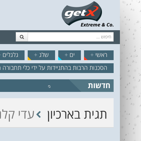
חיפוש
דלג לתוכן
תפריט
// הצט
ראשי
+
ים
+
שלג
+
גלגלים
+
הסכנות הרבות בהתניידות על ידי כלי תחבורה 
חדשות
מצב הים והרוח – תחזית גלים 2.18
תגית בארכיון
עדי קלנ