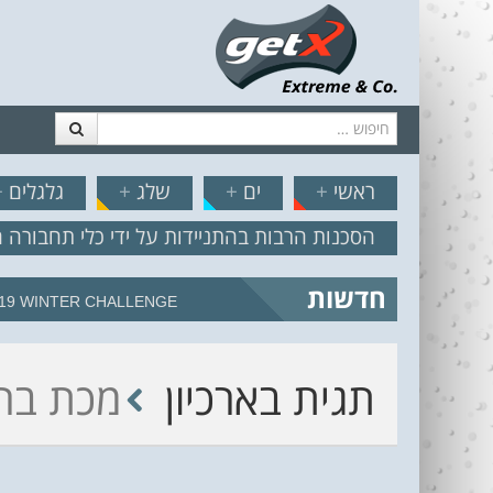
חיפוש
דלג לתוכן
תפריט
// הצט
ראשי
+
ים
+
שלג
+
גלגלים
+
הסכנות הרבות בהתניידות על ידי כלי תחבורה 
חדשות
מצב הים והרוח – תחזית גלים 2.18
תגית בארכיון
מכת בר