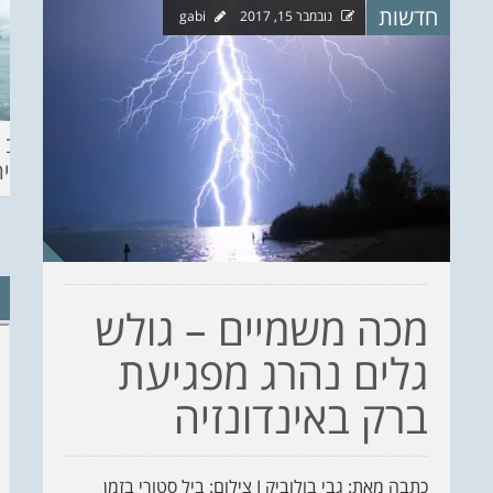
חדשות
נובמבר 15, 2017
gabi
ההכנות – EILAT
KITESURF
מצב ה
ECO SUP TOU
ASHDOD 2019
תחזית 
WINTER
CHALLENGE
מכה משמיים – גולש
גלים נהרג מפגיעת
ברק באינדונזיה
כתבה מאת: גבי בולוביק I צילום: ביל סטורי בזמן