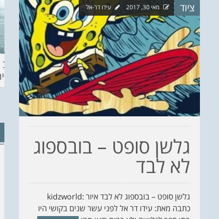
ציוד
מאי 30, 2017
עידו דר-אל
ההכנות – EILAT
KITESURF
מצב ה
ECO SUP TOU
ASHDOD 2019
תחזית 
WINTER
CHALLENGE
גלשן סופט – בובספוג
לא לבד
גלשן סופט – בובספוג לא לבד איור :kidzworld
כתבה מאת: עידו דר אל לפני עשר שנים בקושי היו