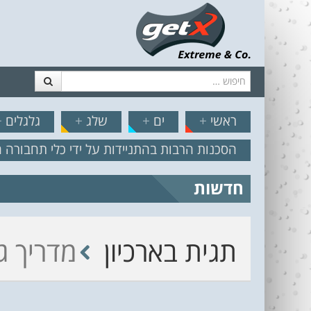
חיפוש
דלג לתוכן
תפריט
// הצט
ראשי
+
ים
+
שלג
+
גלגלים
+
הסכנות הרבות בהתניידות על ידי כלי תחבורה 
חדשות
מצב הים והרוח – תחזית גלים 2.18
תגית בארכיון
מדריך ג