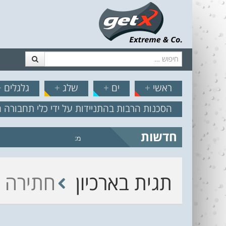
חיפוש
דלג לתוכן
תפריט
// הצט
ראשי
+
ים
+
שלג
+
גלגלים
+
הסכנות הרבות בהתניידות על ידי כלי תחבורה 
חדשות
מצב הים והרוח – תחזית גלים 2.18
תגית בארכיון
חתירה