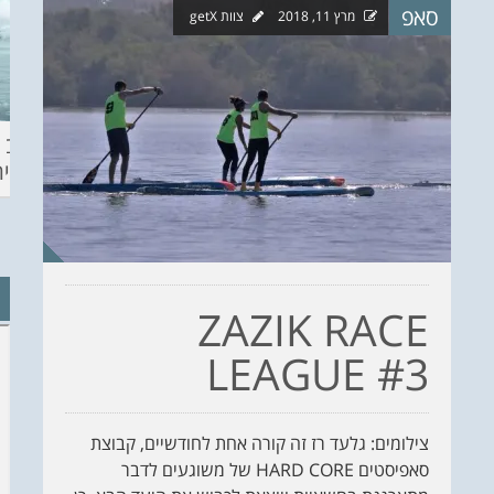
סאפ
מרץ 11, 2018
צוות getX
ההכנות – EILAT
KITESURF
מצב ה
ECO SUP TOU
ASHDOD 2019
תחזית 
WINTER
CHALLENGE
ZAZIK RACE
LEAGUE #3
צילומים: גלעד רז זה קורה אחת לחודשיים, קבוצת
סאפיסטים HARD CORE של משוגעים לדבר