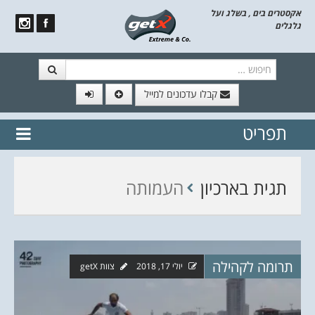
אקסטרים בים , בשלג ועל
גלגלים
חיפוש
קבלו עדכונים למייל
תפריט
// הצטרף לרשימת תפוצה!
נשמח
דלג לתוכן
לשלוח לך עדכונים חמים מהאתר
תגית בארכיון
העמותה
תרומה לקהילה
יולי 17, 2018
צוות getX