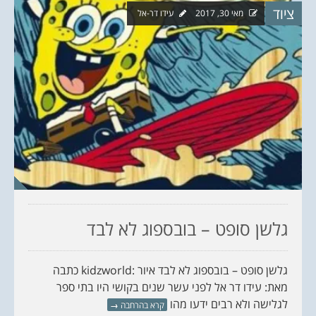
ציוד
מאי 30, 2017
עידו דר-אל
גלשן סופט – בובספוג לא לבד
גלשן סופט – בובספוג לא לבד איור :kidzworld כתבה
מאת: עידו דר אל לפני עשר שנים בקושי היו בתי ספר
לגלישה ולא רבים ידעו מהו
קרא בהרחבה
→