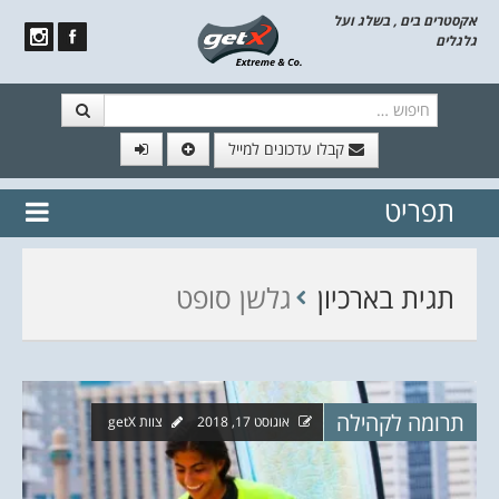
אקסטרים בים , בשלג ועל
גלגלים
חיפוש
קבלו עדכונים למייל
תפריט
// הצטרף לרשימת תפוצה!
נשמח
דלג לתוכן
לשלוח לך עדכונים חמים מהאתר
תגית בארכיון
גלשן סופט
תרומה לקהילה
אוגוסט 17, 2018
צוות getX